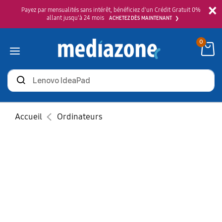
×
Payez par mensualités sans intérêt, bénéficiez d'un Crédit Gratuit 0%
allant jusqu'à 24 mois
ACHETEZ DÈS MAINTENANT
0
Rechercher
des
produits
Accueil
Ordinateurs