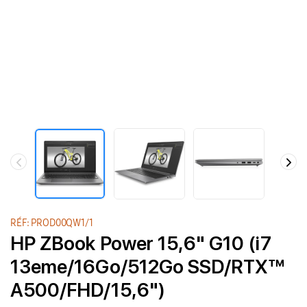
RÉF: PROD00QW1/1
HP ZBook Power 15,6" G10 (i7
13eme/16Go/512Go SSD/RTX™
A500/FHD/15,6")