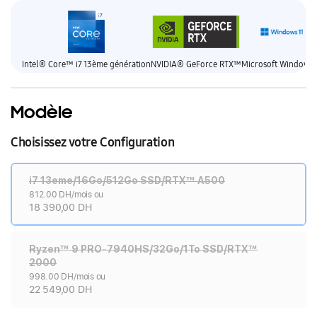
Intel® Core™ i7 13ème génération
NVIDIA® GeForce RTX™
Microsoft Windows 
Modèle
Choisissez votre Configuration
i7 13eme/16Go/512Go SSD/RTX™ A500
812.00 DH/mois ou
18 390,00 DH
Ryzen™ 9 PRO-7940HS/32Go/1To SSD/RTX™
2000
998.00 DH/mois ou
22 549,00 DH