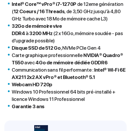
Intel® Core™ vPro® i7-1270P
de 12eme génération
(
12 Coeurs / 16 Threads
,
de 3,50 GHz jusqu'à 4,80
GHz Turbo avec 18 Mo de mémoire cache L3)
32Go
de mémoire vive
DDR4
à
3200 MHz
(2 x 16Go, mémoire soudée - pas
d'upgrade possible)
Disque
SSD de 512 Go
, NVMe PCIe Gen 4
Carte graphique professionnelle
NVIDIA® Quadro®
T550
avec
4Go de mémoire dédiée GDDR6
Communication sans fil performante :
Intel® Wi-Fi 6E
AX211 2x2 AX vPro® et Bluetooth® 5.1
Webcam HD 720p
Windows 10 Professionnel 64 bits pré-installé +
licence Windows 11 Professionnel
Garantie 3 ans