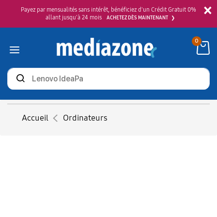
×
Payez par mensualités sans intérêt, bénéficiez d'un Crédit Gratuit 0%
allant jusqu'à 24 mois
ACHETEZ DÈS MAINTENANT
0
Rechercher
des
produits
Accueil
Ordinateurs