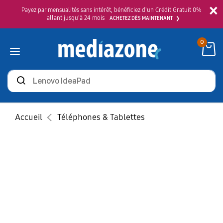
×
Payez par mensualités sans intérêt, bénéficiez d'un Crédit Gratuit 0%
allant jusqu'à 24 mois
ACHETEZ DÈS MAINTENANT
0
Rechercher
des
produits
Accueil
Téléphones & Tablettes