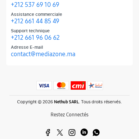
+212 537 69 10 69
Assistance commerciale
+212 661 44 85 49
Support technique
+212 661 96 06 62
Adresse E-mail
contact@mediazone.ma
Produits phares chez Mediazone
Retrouvez chez Mediazone les références incontournables : Apple, 
Copyright © 2026
. Tous droits réservés.
Nethub SARL
Restez Connectés