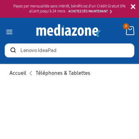
×
Payez par mensualités sans intérêt, bénéficiez d'un Crédit Gratuit 0%
allant jusqu'à 24 mois
ACHETEZ DÈS MAINTENANT
0
Rechercher
des
produits
Accueil
Téléphones & Tablettes