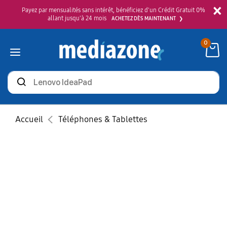
×
Payez par mensualités sans intérêt, bénéficiez d'un Crédit Gratuit 0%
allant jusqu'à 24 mois
ACHETEZ DÈS MAINTENANT
0
Rechercher
des
produits
Accueil
Téléphones & Tablettes