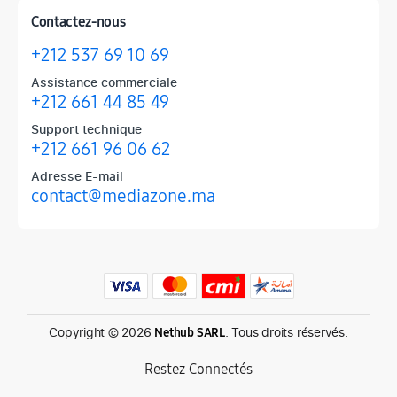
Contactez-nous
+212 537 69 10 69
Assistance commerciale
+212 661 44 85 49
Support technique
+212 661 96 06 62
Adresse E-mail
contact@mediazone.ma
Produits phares chez Mediazone
Retrouvez chez Mediazone les références incontournables : Apple, 
Copyright © 2026
. Tous droits réservés.
Nethub SARL
Restez Connectés