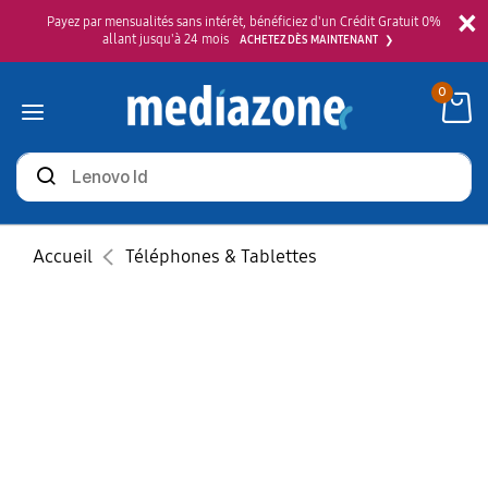
×
Payez par mensualités sans intérêt, bénéficiez d'un Crédit Gratuit 0%
allant jusqu'à 24 mois
ACHETEZ DÈS MAINTENANT
0
Rechercher
des
produits
Accueil
Téléphones & Tablettes