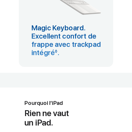
Magic Keyboard.
Excellent confort de
frappe avec trackpad
intégré
Renvoi aux mentions lé
.
◊
Pourquoi l’iPad
Rien ne vaut
un iPad.