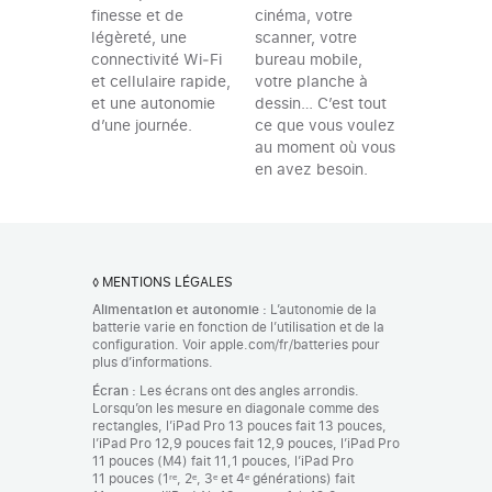
cinéma, votre
finesse et de
scanner, votre
légèreté, une
bureau mobile,
connectivité Wi‑Fi
votre planche à
et cellulaire rapide,
dessin… C’est tout
et une autonomie
ce que vous voulez
d’une journée.
au moment où vous
en avez besoin.
◊
MENTIONS LÉGALES
Alimentation et autonomie :
L’autonomie de la
batterie varie en fonction de l’utilisation et de la
configuration. Voir apple.com/fr/batteries pour
plus d’informations.
Écran :
Les écrans ont des angles arrondis.
Lorsqu’on les mesure en diagonale comme des
rectangles, l’iPad Pro 13 pouces fait 13 pouces,
l’iPad Pro 12,9 pouces fait 12,9 pouces, l’iPad Pro
11 pouces (M4) fait 11,1 pouces, l’iPad Pro
11 pouces (1ʳᵉ, 2ᵉ, 3ᵉ et 4ᵉ générations) fait