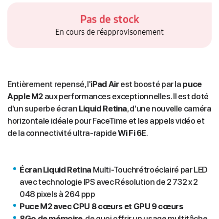
Pas de stock
En cours de réapprovisonement
Entièrement repensé, l'
iPad Air
est boosté par la
puce
Apple M2
aux performances exceptionnelles. Il est doté
d'un superbe écran
Liquid Retina
, d'une nouvelle caméra
horizontale idéale pour FaceTime et les appels vidéo et
de la connectivité ultra-rapide
Wi Fi 6E
.
Écran Liquid Retina
Multi‑Touchrétroéclairé par LED
avec technologie IPS avec Résolution de 2 732 x 2
048 pixels à
264 ppp
Puce M2 avec CPU 8 cœurs et GPU 9 cœurs
8Go de mémoire
, de quoi offrir un usage multitâche