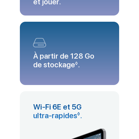
et jouer.
À partir de 128 Go
de stockage
Renvoi aux mentio
.
◊
Wi‑Fi 6E et 5G
ultra‑rapides
Renvoi aux menti
.
◊