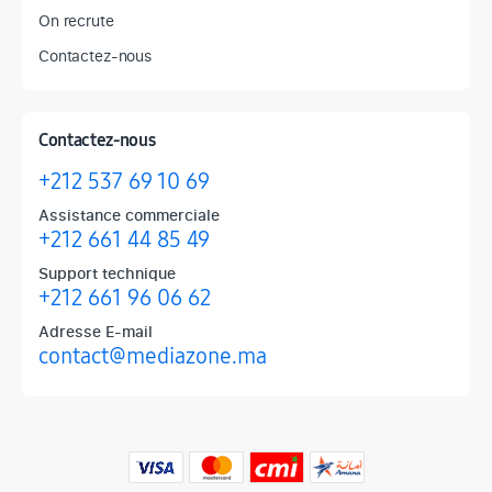
On recrute
Contactez-nous
Contactez-nous
+212 537 69 10 69
Assistance commerciale
+212 661 44 85 49
Support technique
+212 661 96 06 62
Adresse E-mail
contact@mediazone.ma
Produits phares chez Mediazone
Retrouvez chez Mediazone les références incontournables : Apple, 