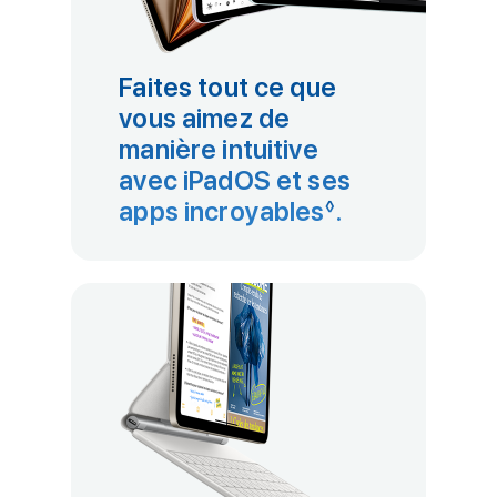
Faites tout ce que
vous aimez de
manière intuitive
avec iPadOS et ses
apps incroyables
Renvoi aux m
.
◊