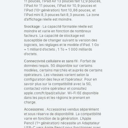
11 pouces, l’iPad Air 13 pouces fait 12,9 pouces,
l’iPad Air 11 pouces, l’iPad Air 10,9 pouces et
l’iPad (10ᵉ génération) font 10,86 pouces, et
l’iPad mini 8,3 pouces fait 8,3 pouces. La zone
d’affichage réelle est moindre.
Stockage :
La capacité formatée réelle est
moindre et varie en fonction de nombreux
facteurs. La capacité de stockage est
susceptible de changer suivant la version des
logiciels, les réglages et le modèle d’iPad. 1 Go
= 1 milliard d’octets ; 1 To = 1 000 milliards
d’octets.
Connectivité cellulaire et sans fil :
Forfait de
données requis. 5G disponible sur certains
modèles, certains marchés et auprès de certains
opérateurs. Les vitesses varient selon la
configuration des lieux et l’opérateur. Pour en
savoir plus sur la compatibilité avec la 5G,
contactez votre opérateur et consultez
apple.com/fr/ipad/cellular. Wi-Fi 6E disponible
dans les pays et les régions le prenant en
charge.
Accessoires :
Accessoires vendus séparément
et sous réserve de disponibilité. La compatibilité
varie en fonction de la génération. L’Apple
Pencil (1ʳᵉ génération) nécessite un Adaptateur
USB‑C vers Apple Pencil pour fonctionner avec