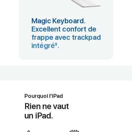
Magic Keyboard.
Excellent confort de
frappe avec trackpad
intégré
Renvoi aux mentions lé
.
◊
Pourquoi l’iPad
Rien ne vaut
un iPad.