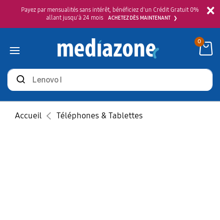
×
Payez par mensualités sans intérêt, bénéficiez d'un Crédit Gratuit 0%
allant jusqu'à 24 mois
ACHETEZ DÈS MAINTENANT
0
Rechercher
des
produits
Accueil
Téléphones & Tablettes