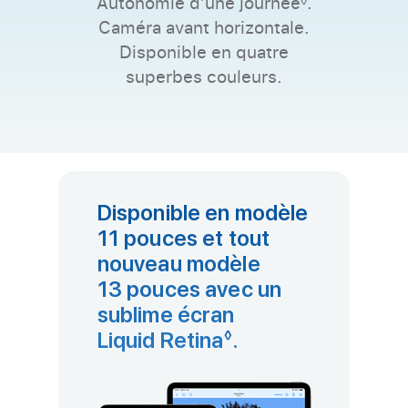
Autonomie d’une journée
Renvoi aux 
.
Caméra avant horizontale.
Disponible en quatre
superbes couleurs.
Disponible en modèle
11 pouces et tout
nouveau modèle
13 pouces avec un
sublime écran
Liquid Retina
Renvoi aux mentio
.
◊