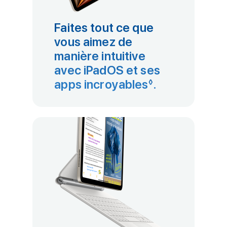
Faites tout ce que
vous aimez de
manière intuitive
avec iPadOS et ses
apps incroyables
Renvoi aux m
.
◊