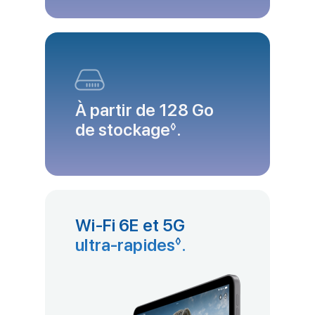
À partir de 128 Go
de stockage
Renvoi aux mentio
.
◊
Wi‑Fi 6E et 5G
ultra‑rapides
Renvoi aux menti
.
◊