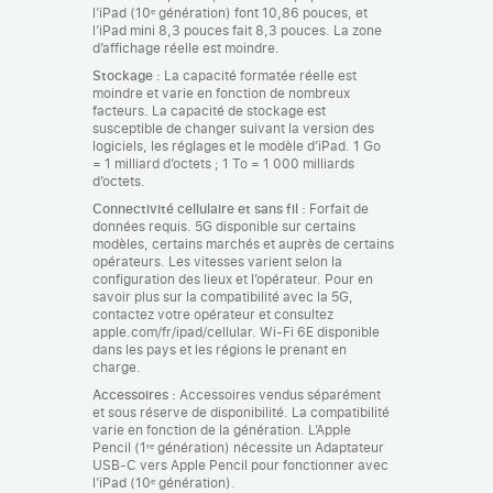
l’iPad (10ᵉ génération) font 10,86 pouces, et
l’iPad mini 8,3 pouces fait 8,3 pouces. La zone
d’affichage réelle est moindre.
Stockage :
La capacité formatée réelle est
moindre et varie en fonction de nombreux
facteurs. La capacité de stockage est
susceptible de changer suivant la version des
logiciels, les réglages et le modèle d’iPad. 1 Go
= 1 milliard d’octets ; 1 To = 1 000 milliards
d’octets.
Connectivité cellulaire et sans fil :
Forfait de
données requis. 5G disponible sur certains
modèles, certains marchés et auprès de certains
opérateurs. Les vitesses varient selon la
configuration des lieux et l’opérateur. Pour en
savoir plus sur la compatibilité avec la 5G,
contactez votre opérateur et consultez
apple.com/fr/ipad/cellular. Wi-Fi 6E disponible
dans les pays et les régions le prenant en
charge.
Accessoires :
Accessoires vendus séparément
et sous réserve de disponibilité. La compatibilité
varie en fonction de la génération. L’Apple
Pencil (1ʳᵉ génération) nécessite un Adaptateur
USB‑C vers Apple Pencil pour fonctionner avec
l’iPad (10ᵉ génération).