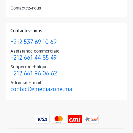
Contactez-nous
Contactez-nous
+212 537 69 10 69
Assistance commerciale
+212 661 44 85 49
Support technique
+212 661 96 06 62
Adresse E-mail
contact@mediazone.ma
Produits phares chez Mediazone
Retrouvez chez Mediazone les références incontournables : Apple, 