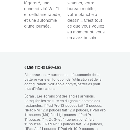
scanner, votre
légèreté, une
bureau mobile,
connectivité Wi‑Fi
votre planche à
et cellulaire rapide,
dessin… C’est tout
et une autonomie
ce que vous voulez
d’une journée.
au moment où vous
en avez besoin.
◊
MENTIONS LÉGALES
Alimentation et autonomie :
L’autonomie de la
batterie varie en fonction de l’utilisation et de la
configuration. Voir apple.com/fr/batteries pour
plus d’informations.
Écran :
Les écrans ont des angles arrondis.
Lorsqu’on les mesure en diagonale comme des
rectangles, l’iPad Pro 13 pouces fait 13 pouces,
l’iPad Pro 12,9 pouces fait 12,9 pouces, l’iPad Pro
11 pouces (M4) fait 11,1 pouces, l’iPad Pro
11 pouces (1ʳᵉ, 2ᵉ, 3ᵉ et 4ᵉ générations) fait
11 pouces, l’iPad Air 13 pouces fait 12,9 pouces,
l’iPad Air 11 pouces, l’iPad Air 10,9 pouces et