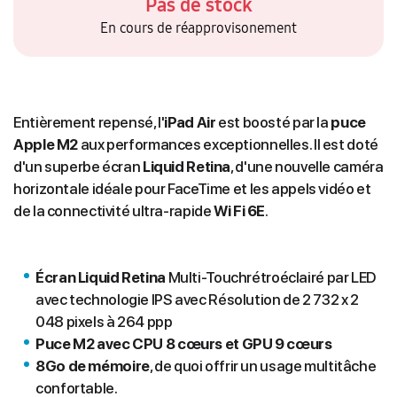
Pas de stock
En cours de réapprovisonement
Entièrement repensé, l'
iPad Air
est boosté par la
puce
Apple M2
aux performances exceptionnelles. Il est doté
d'un superbe écran
Liquid Retina
, d'une nouvelle caméra
horizontale idéale pour FaceTime et les appels vidéo et
de la connectivité ultra-rapide
Wi Fi 6E
.
Écran Liquid Retina
Multi‑Touchrétroéclairé par LED
avec technologie IPS avec Résolution de 2 732 x 2
048 pixels à
264 ppp
Puce M2 avec CPU 8 cœurs et GPU 9 cœurs
8Go de mémoire
, de quoi offrir un usage multitâche
confortable.