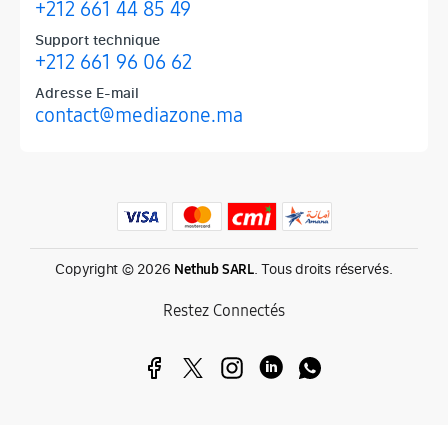
+212 661 44 85 49
Support technique
+212 661 96 06 62
Adresse E-mail
contact@mediazone.ma
Produits phares chez Mediazone
Retrouvez chez Mediazone les références incontournables : Apple, 
Copyright © 2026
. Tous droits réservés.
Nethub SARL
Restez Connectés