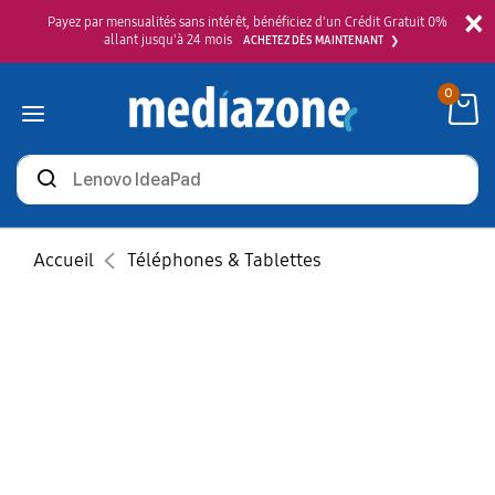
×
Payez par mensualités sans intérêt, bénéficiez d'un Crédit Gratuit 0%
allant jusqu'à 24 mois
ACHETEZ DÈS MAINTENANT
0
Rechercher
des
produits
Accueil
Téléphones & Tablettes