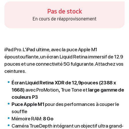
Pas de stock
En cours de réapprovisonement
iPad Pro. L'iPad ultime, avec la puce Apple M1
époustouflante, un écran Liquid Retina immersif de 12.9
pouces et une connectivité 5G fulgurante. Attachez vos
ceintures.
Écran Liquid Retina XDR de 12,9pouces (2388 x
1668)
avec ProMotion
,
True Tone et
large gamme de
couleurs P3
Puce Apple M1
pour des performances à couper le
souffle
Mémoire RAM:
8 Go
Caméra TrueDepth intégrant un objectif ultra grand-