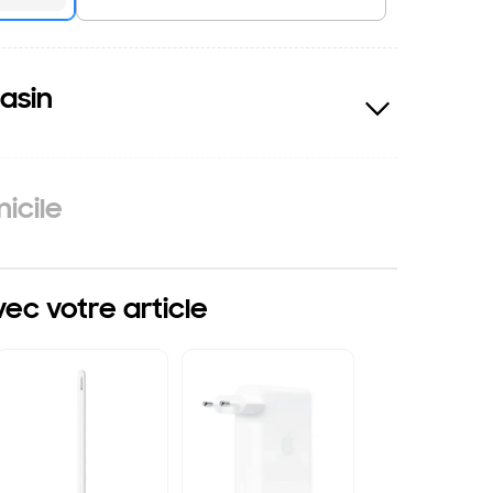
asin
icile
c votre article