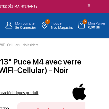
×
ETEZ DÈS MAINTENANT
3
0
Mon compte
Trouver
Mon Panier
0,00 dh
Se Connecter
Nos Magasins
FI-Cellular) - Noir sidéral
 13" Puce M4 avec verre
IFI-Cellular) - Noir
caractéristiques produit