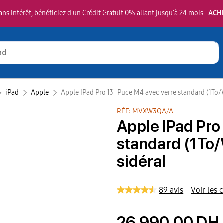
ns intérêt, bénéficiez d'un Crédit Gratuit 0% allant jusqu'à 24 mois
ACH
iPad
Apple‎
Apple IPad Pro 13" Puce M4 avec verre standard (1To/WI
RÉF: MVXW3QA/A
Apple IPad Pro
standard (1To/W
sidéral
89 avis
Voir les 
26 990,00 DH