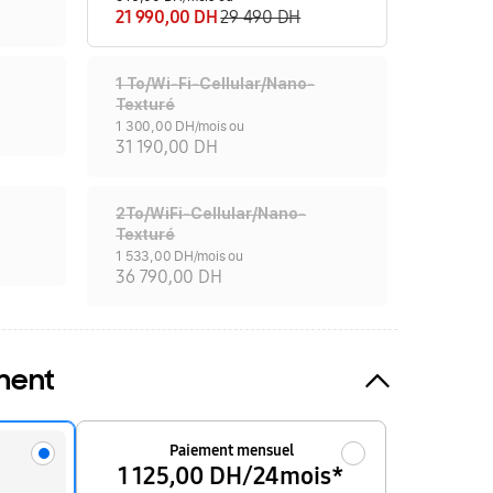
21 990,00 DH
29 490 DH
1 To/Wi-Fi-Cellular/Nano-
Texturé
1 300,00 DH/mois ou
31 190,00 DH
2To/WiFi-Cellular/Nano-
Texturé
1 533,00 DH/mois ou
36 790,00 DH
ment
Paiement mensuel
1 125,00 DH/24mois*