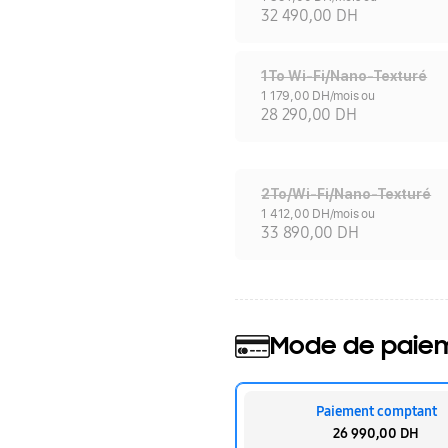
32 490,00 DH
1To Wi-Fi/Nano-Texturé
1 179,00 DH/mois ou
28 290,00 DH
2To/Wi-Fi/Nano-Texturé
1 412,00 DH/mois ou
33 890,00 DH
Mode de paie
Paiement comptant
26 990,00 DH