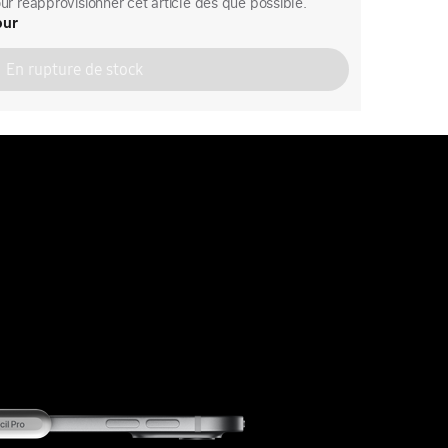
r réapprovisionner cet article dès que possible.
our
En rupture de stock