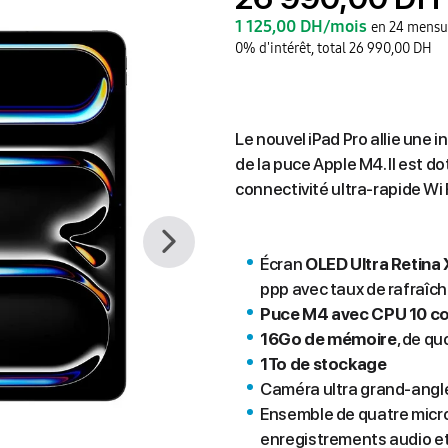
1 125,00 DH/mois
en 24 mensu
0% d'intérêt, total 26 990,00 DH
Le nouvel iPad Pro allie une
de la puce Apple M4. Il est d
connectivité ultra-rapide Wi F
Écran
OLED Ultra Retina 
ppp avec taux de rafraî­­
Puce M4 avec CPU 10 c
16Go de mémoire
, de qu
1To de stockage
Caméra ultra grand‑angle
Ensemble de quatre micros
enregistrements audio et