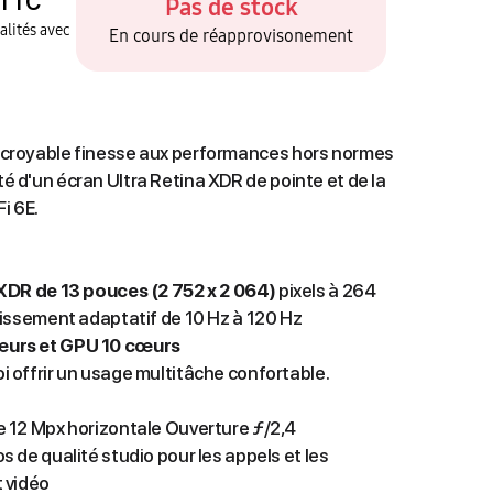
TTC
Pas de stock
alités avec
En cours de réapprovisonement
 incroyable finesse aux performances hors normes
oté d'un écran Ultra Retina XDR de pointe et de la
i 6E.
XDR de 13 pouces (2 752 x 2 064)
pixels à 264
chissement adaptatif de 10 Hz à 120 Hz
œurs et GPU 10 cœurs
oi offrir un usage multitâche confortable.
 12 Mpx horizontale Ouverture ƒ/2,4
 de qualité studio pour les appels et les
 vidéo