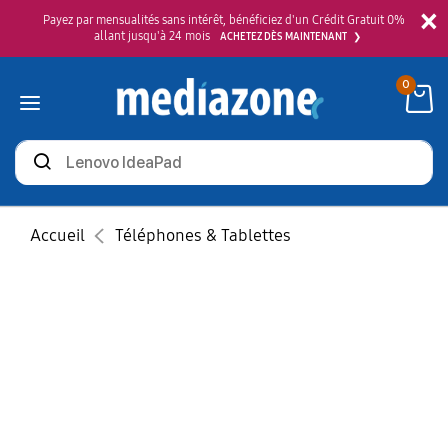
×
Payez par mensualités sans intérêt, bénéficiez d'un Crédit Gratuit 0%
allant jusqu'à 24 mois
ACHETEZ DÈS MAINTENANT
0
Rechercher
des
produits
Accueil
Téléphones & Tablettes