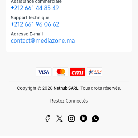
Assistance commerciale
+212 661 44 85 49
Support technique
+212 661 96 06 62
Adresse E-mail
contact@mediazone.ma
Produits phares chez Mediazone
Retrouvez chez Mediazone les références incontournables : Apple, 
Copyright © 2026
. Tous droits réservés.
Nethub SARL
Restez Connectés