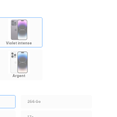
Violet intense
Argent
256 Go
1To