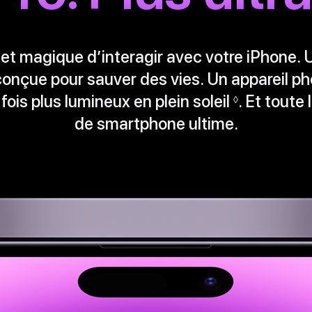
et magique d’interagir avec votre iPhone. 
 conçue pour sauver des vies. Un appareil p
ois plus lumineux en plein soleil
Renvoi
. Et toute
◊
de smartphone ultime.
aux
mentions
légales