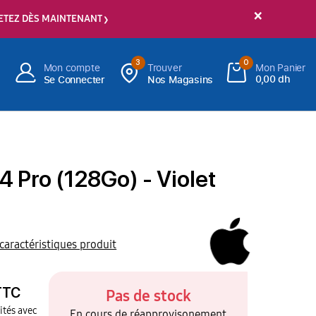
×
ETEZ DÈS MAINTENANT
3
0
Mon compte
Trouver
Mon Panier
0,00 dh
Se Connecter
Nos Magasins
4 Pro (128Go) - Violet
 caractéristiques produit
TTC
Pas de stock
ités avec
En cours de réapprovisonement