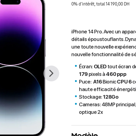
0% d'intérêt, total 14 190,00 DH
iPhone 14 Pro. Avec un appar
détails époustouflants. Dynam
une toute nouvelle expérienc
nouvelle fonctionnalité de sé
Écran:
OLED
tout écran 
179
pixels à
460 ppp
Puce:
A16
Bionic
CPU 6
c
haute efficacité énergé
Stockage:
128Go
Cameras: 48MP principal,
optique 2x
Modèle