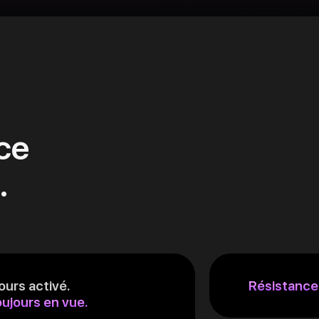
ce
.
ours activé.
Résistance 
oujours en vue.