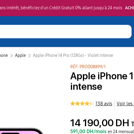
ns intérêt, bénéficiez d'un Crédit Gratuit 0% allant jusqu'à 24 mois
ACH
hone
Apple‎
Apple iPhone 14 Pro (128Go) - Violet intense
RÉF: PROD08899/1
Apple iPhone 1
intense
138 avis
Voir les
14 190,00 DH
591,00 DH/mois
en 24 mensual