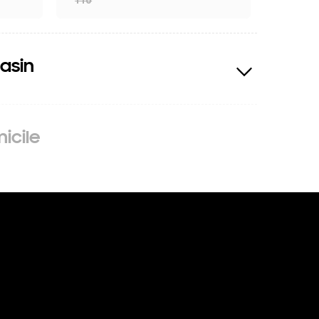
asin
icile
.