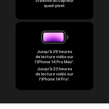
créative du capteur
quad‑pixel.
Jusqu’à 29 heures
de lecture vidéo sur
l’iPhone 14 Pro Max
.
Renvoi
◊
aux
Jusqu’à 23 heures
mentions
de lecture vidéo sur
légales
l’iPhone 14 Pro
.
Renvoi
◊
aux
mentions
légales