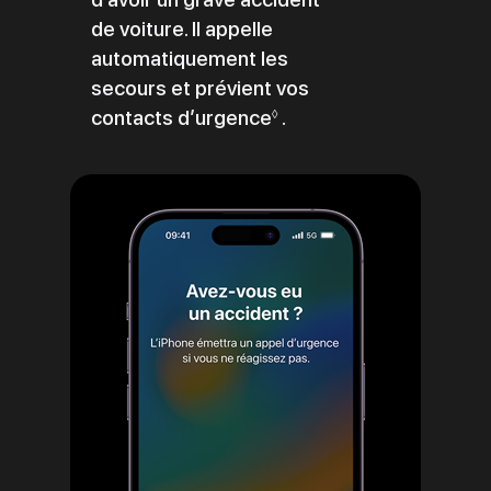
de voiture. Il appelle
automatiquement les
secours et prévient vos
contacts d’urgence
Renvoi
.
◊
aux
mentions
légales