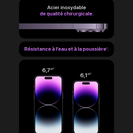
Acier inoxydable
de qualité chirurgicale.
Résistance à l’eau et à la poussière
.
Renvoi
◊
aux
mentions
légales
6,7″
Renvoi
◊
6,1″
Renvoi
◊
aux
aux
mentions
mentions
légales
légales