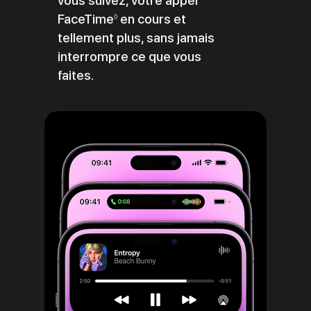
vous suivez, votre appel
FaceTime
Renvoi
en cours et
◊
tellement plus, sans jamais
aux
interrompre ce que vous
mentions
faites.
légales