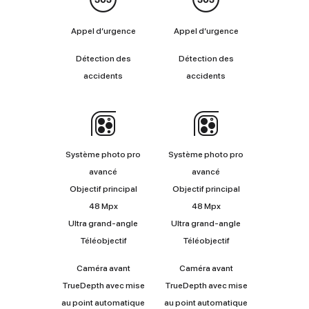
Appel d’urgence
Appel d’urgence
Détection des
Détection des
accidents
accidents
Appareil
photo
Système photo pro
Système photo pro
avancé
avancé
Objectif principal
Objectif principal
48 Mpx
48 Mpx
Ultra grand‑angle
Ultra grand‑angle
Téléobjectif
Téléobjectif
Caméra avant
Caméra avant
TrueDepth avec mise
TrueDepth avec mise
au point automatique
au point automatique