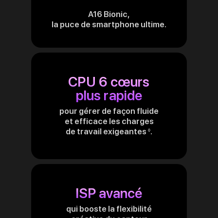
A16 Bionic,
la puce de smartphone ultime.
CPU 6 cœurs
plus rapide
pour gérer de façon fluide
et efficace les charges
de travail exigeantes
.
Renvoi
◊
aux
mentions
légales
ISP avancé
qui booste la flexibilité