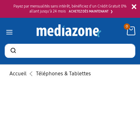
×
Payez par mensualités sans intérêt, bénéficiez d'un Crédit Gratuit 0%
allant jusqu'à 24 mois
ACHETEZ DÈS MAINTENANT
0
Rechercher
des
produits
Accueil
Téléphones & Tablettes