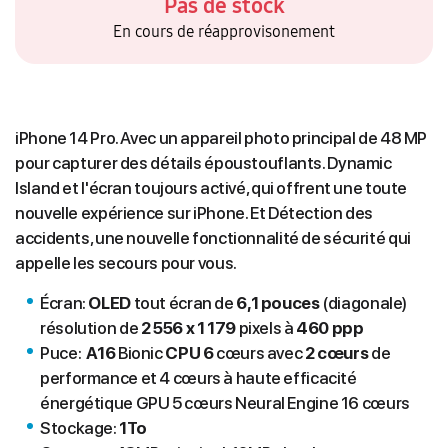
Pas de stock
En cours de réapprovisonement
iPhone 14 Pro. Avec un appareil photo principal de 48 MP
pour capturer des détails époustouflants. Dynamic
Island et l'écran toujours activé, qui offrent une toute
nouvelle expérience sur iPhone. Et Détection des
accidents, une nouvelle fonctionnalité de sécurité qui
appelle les secours pour vous.
Écran:
OLED
tout écran de
6,1 pouces
(diagonale)
résolution de
2 556 x 1 179
pixels à
460 ppp
Puce:
A16
Bionic
CPU 6
cœurs avec
2 cœurs
de
performance et 4 cœurs à haute efficacité
énergétique GPU 5 cœurs Neural Engine 16 cœurs
Stockage:
1T
o