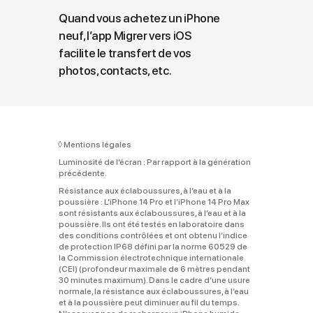
Quand vous achetez un iPhone
neuf, l’app Migrer vers iOS
facilite le transfert de vos
photos, contacts, etc.
◊
Mentions légales
Luminosité de l’écran :
Par rapport à la génération
précédente.
Résistance aux éclaboussures, à l’eau et à la
poussière :
L’iPhone 14 Pro et l’iPhone 14 Pro Max
sont résistants aux éclaboussures, à l’eau et à la
poussière. Ils ont été testés en laboratoire dans
des conditions contrôlées et ont obtenu l’indice
de protection IP68 défini par la norme 60529 de
la Commission électrotechnique internationale
(CEI) (profondeur maximale de 6 mètres pendant
30 minutes maximum). Dans le cadre d’une usure
normale, la résistance aux éclaboussures, à l’eau
et à la poussière peut diminuer au fil du temps.