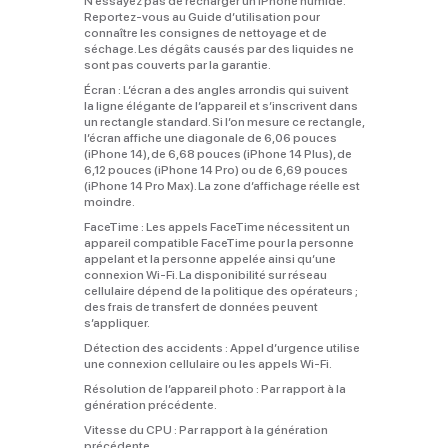
N’essayez pas de recharger un iPhone humide.
Reportez‑vous au Guide d’utilisation pour
connaître les consignes de nettoyage et de
séchage. Les dégâts causés par des liquides ne
sont pas couverts par la garantie.
Écran :
L’écran a des angles arrondis qui suivent
la ligne élégante de l’appareil et s’inscrivent dans
un rectangle standard. Si l’on mesure ce rectangle,
l’écran affiche une diagonale de 6,06 pouces
(iPhone 14), de 6,68 pouces (iPhone 14 Plus), de
6,12 pouces (iPhone 14 Pro) ou de 6,69 pouces
(iPhone 14 Pro Max). La zone d’affichage réelle est
moindre.
FaceTime :
Les appels FaceTime nécessitent un
appareil compatible FaceTime pour la personne
appelant et la personne appelée ainsi qu’une
connexion Wi‑Fi. La disponibilité sur réseau
cellulaire dépend de la politique des opérateurs ;
des frais de transfert de données peuvent
s’appliquer.
Détection des accidents :
Appel d’urgence utilise
une connexion cellulaire ou les appels Wi‑Fi.
Résolution de l’appareil photo :
Par rapport à la
génération précédente.
Vitesse du CPU :
Par rapport à la génération
précédente.