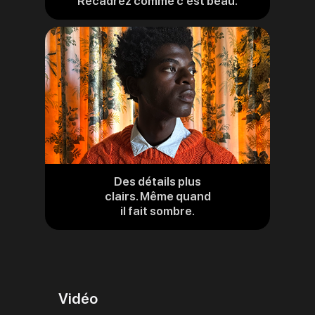
Recadrez comme c’est beau.
aux
mentions
légales
Des détails plus
clairs. Même quand
il fait sombre.
Vidéo