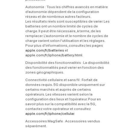
Autonomie :
Tous les chiffres avancés en matière
d’autonomie dépendent de la configuration
réseau et de nombreux autres facteurs.
Les résultats réels sont susceptibles de varier. Les
batteries ont un nombre limité de cycles de
charge. Il peut être nécessaire, à terme, de les
remplacer. L’autonomie et le nombre de cycles de
charge varient selon l’utilisation et les réglages.
Pour plus d’informations, consultez les pages
apple.com/fr/batteries
et
apple.com/fr/iphone/battery.html
.
Disponibilité des fonctionnalités :
La disponibilité
des fonctionnalités peut varier en fonction des
zones géographiques.
Connectivité cellulaire et sans fil :
Forfait de
données requis. 5G disponible uniquement sur
certains marchés et auprès de certains
opérateurs. Les vitesses varient selon la
configuration des lieux et l’opérateur. Pour en
savoir plus sur la compatibilité avec la 5G,
contactez votre opérateur et consultez
apple.com/fr/iphone/cellular
.
Accessoires MagSafe :
Accessoires vendus
séparément.