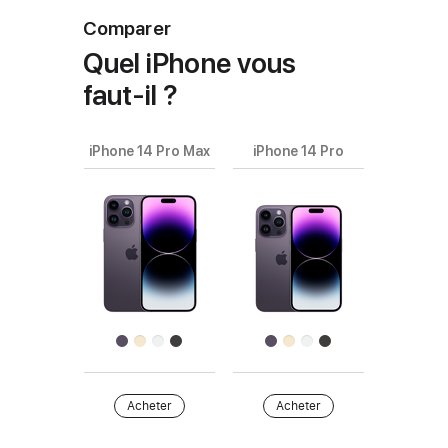
Comparer
Quel iPhone vous
faut‑il ?
iPhone 14 Pro Max
iPhone 14 Pro
Choisissez
les
modèles
Images
à comparer.
de
produits
Finition
Acheter
Acheter
Acheter