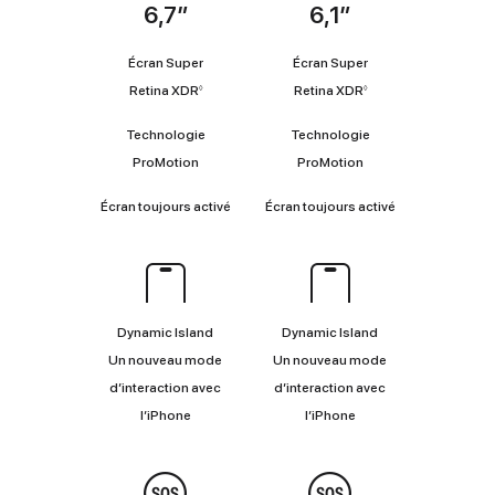
6,7″
6,1″
Coup
d’œil
Écran Super
Écran Super
Renvoi
Renvoi
Retina XDR
Retina XDR
◊
◊
aux
aux
mentions
mentions
Technologie
Technologie
légales
légales
ProMotion
ProMotion
Écran toujours activé
Écran toujours activé
Dynamic
Island
Dynamic Island
Dynamic Island
Un nouveau mode
Un nouveau mode
d’interaction avec
d’interaction avec
l’iPhone
l’iPhone
Sécurité