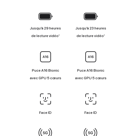
Batterie
Jusqu’à 29 heures
Jusqu’à 23 heures
Renvoi
Renvoi
de lecture vidéo
de lecture vidéo
◊
◊
aux
aux
mentions
mentions
légales
légales
Puce
Puce A16 Bionic
Puce A16 Bionic
avec GPU 5 cœurs
avec GPU 5 cœurs
Face ID/Touch ID
Face ID
Face ID
Connectivité