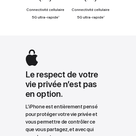
cellulaire
Connectivité cellulaire
Connectivité cellulaire
Renvoi
Renvoi
5G ultra‑rapide
5G ultra‑rapide
◊
◊
aux
aux
mentions
mentions
légales
légales
Le respect de votre
vie privée n’est pas
en option.
L’iPhone est entièrement pensé
pour protéger votre vie privée et
vous permettre de contrôler ce
que vous partagez, et avec qui