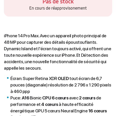
Pas de stock
En cours de réapprovisonement
iPhone 14 Pro Max. Avec un appareil photo principal de
48 MP pour capturer des détails époustouflants.
Dynamic Island et l'écran toujours activé, qui offrent une
toute nouvelle expérience sur iPhone. Et Détection des
accidents, une nouvelle fonctionnalité de sécurité qui
appelle les secours.
Écran: Super Retina XDR
OLED
tout écran de 6,7
pouces (diagonale) résolution de 2 796 x 1 290 pixels
à 460 ppp
Puce:
A16
Bionic
CPU 6 cœurs
avec
2 cœurs
de
performance et
4 cœurs
à haute efficacité
énergétique GPU 5 cœurs Neural Engine
16 cœurs