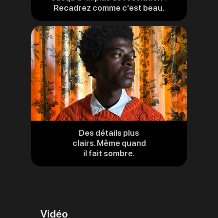
Recadrez comme c’est beau.
aux
mentions
légales
Des détails plus
clairs. Même quand
il fait sombre.
Vidéo