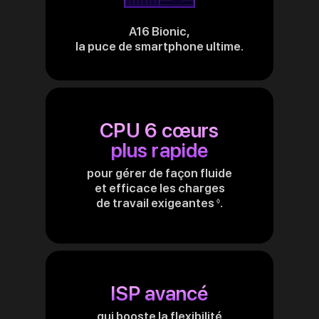
A16 Bionic,
la puce de smartphone ultime.
CPU 6 cœurs
plus rapide
pour gérer de façon fluide
et efficace les charges
de travail exigeantes
.
Renvoi
◊
aux
mentions
légales
ISP avancé
qui booste la flexibilité