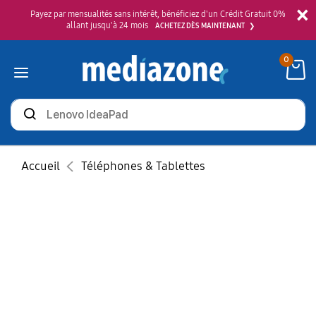
×
Payez par mensualités sans intérêt, bénéficiez d'un Crédit Gratuit 0%
allant jusqu'à 24 mois
ACHETEZ DÈS MAINTENANT
0
Rechercher
des
produits
Accueil
Téléphones & Tablettes