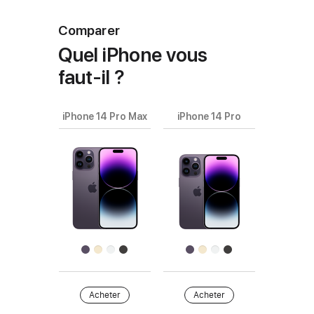
Comparer
Quel iPhone vous
faut‑il ?
iPhone 14 Pro Max
iPhone 14 Pro
Choisissez
les
modèles
Images
à comparer.
de
produits
Finition
Acheter
Acheter
Acheter