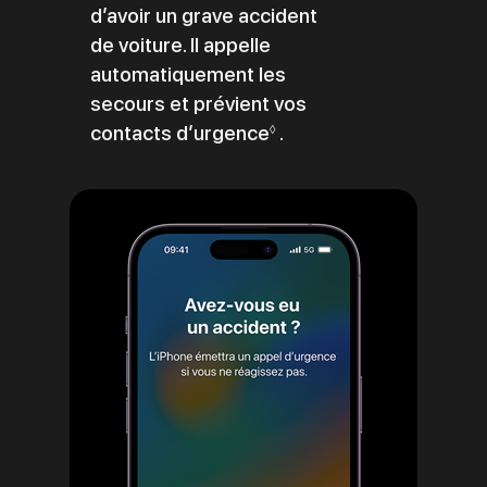
d’avoir un grave accident
de voiture. Il appelle
automatiquement les
secours et prévient vos
contacts d’urgence
Renvoi
.
◊
aux
mentions
légales