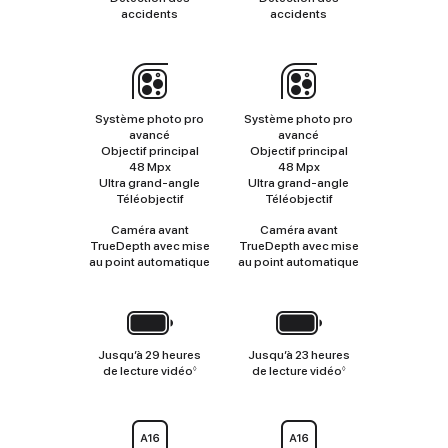
accidents
accidents
Appareil
photo
Système photo pro
Système photo pro
avancé
avancé
Objectif principal
Objectif principal
48 Mpx
48 Mpx
Ultra grand‑angle
Ultra grand‑angle
Téléobjectif
Téléobjectif
Caméra avant
Caméra avant
TrueDepth avec mise
TrueDepth avec mise
au point automatique
au point automatique
Batterie
Jusqu’à 29 heures
Jusqu’à 23 heures
de lecture vidéo
Renvoi
de lecture vidéo
Renvoi
◊
◊
aux
aux
mentions
mentions
légales
légales
Puce