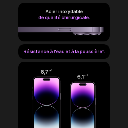
Acier inoxydable
de qualité chirurgicale.
Résistance à l’eau et à la poussière
.
Renvoi
◊
aux
mentions
légales
6,7″
Renvoi
◊
6,1″
Renvoi
◊
aux
aux
mentions
mentions
légales
légales