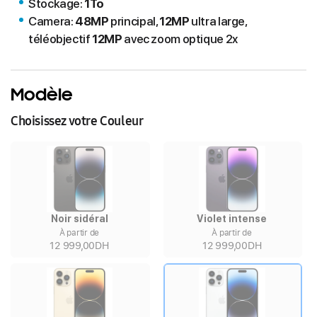
Stockage:
1To
Camera:
48MP
principal,
12MP
ultra large,
téléobjectif
12MP
avec zoom optique 2x
Modèle
Choisissez votre Couleur
Noir sidéral
Violet intense
À partir de
À partir de
12 999,00DH
12 999,00DH