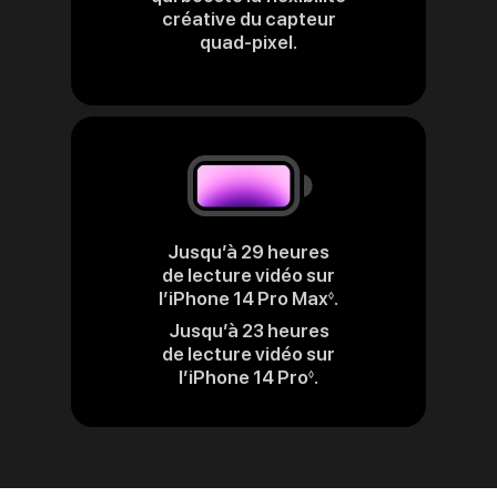
créative du capteur
quad‑pixel.
Jusqu’à 29 heures
de lecture vidéo sur
l’iPhone 14 Pro Max
.
Renvoi
◊
aux
Jusqu’à 23 heures
mentions
de lecture vidéo sur
légales
l’iPhone 14 Pro
.
Renvoi
◊
aux
mentions
légales