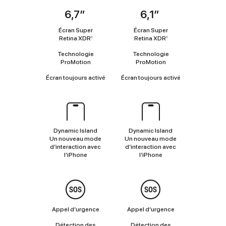
6,7″
6,1″
Coup
d’œil
Écran Super
Écran Super
Retina XDR
Renvoi
Retina XDR
Renvoi
◊
◊
aux
aux
Technologie
Technologie
mentions
mentions
ProMotion
ProMotion
légales
légales
Écran toujours activé
Écran toujours activé
Dynamic
Island
Dynamic Island
Dynamic Island
Un nouveau mode
Un nouveau mode
d’interaction avec
d’interaction avec
l’iPhone
l’iPhone
Sécurité
Appel d’urgence
Appel d’urgence
Détection des
Détection des