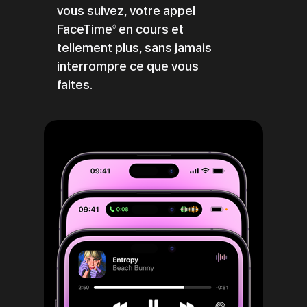
vous suivez, votre appel
FaceTime
Renvoi
en cours et
◊
tellement plus, sans jamais
aux
interrompre ce que vous
mentions
faites.
légales