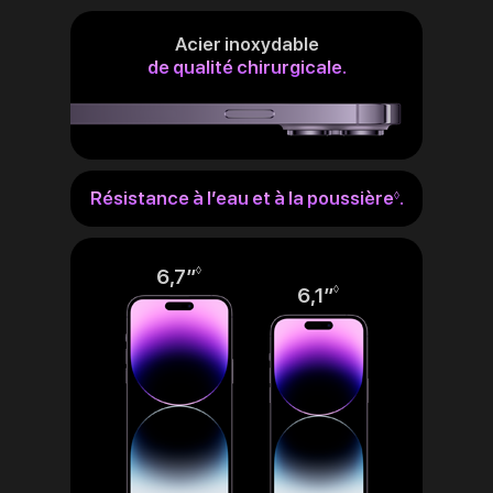
Acier inoxydable
de qualité chirurgicale.
Résistance à l’eau et à la poussière
.
Renvoi
◊
aux
mentions
légales
6,7″
Renvoi
◊
6,1″
Renvoi
◊
aux
aux
mentions
mentions
légales
légales