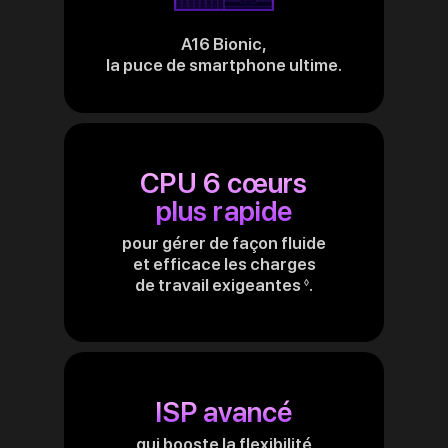
A16 Bionic,
la puce de smartphone ultime.
CPU 6 cœurs
plus rapide
pour gérer de façon fluide
et efficace les charges
de travail exigeantes
.
Renvoi
◊
aux
mentions
légales
ISP avancé
qui booste la flexibilité