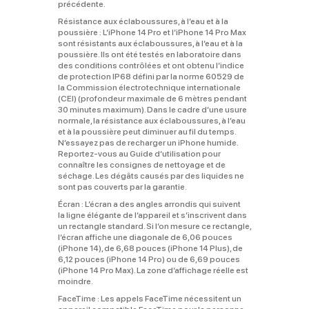
précédente.
Résistance aux éclaboussures, à l’eau et à la
poussière :
L’iPhone 14 Pro et l’iPhone 14 Pro Max
sont résistants aux éclaboussures, à l’eau et à la
poussière. Ils ont été testés en laboratoire dans
des conditions contrôlées et ont obtenu l’indice
de protection IP68 défini par la norme 60529 de
la Commission électrotechnique internationale
(CEI) (profondeur maximale de 6 mètres pendant
30 minutes maximum). Dans le cadre d’une usure
normale, la résistance aux éclaboussures, à l’eau
et à la poussière peut diminuer au fil du temps.
N’essayez pas de recharger un iPhone humide.
Reportez‑vous au Guide d’utilisation pour
connaître les consignes de nettoyage et de
séchage. Les dégâts causés par des liquides ne
sont pas couverts par la garantie.
Écran :
L’écran a des angles arrondis qui suivent
la ligne élégante de l’appareil et s’inscrivent dans
un rectangle standard. Si l’on mesure ce rectangle,
l’écran affiche une diagonale de 6,06 pouces
(iPhone 14), de 6,68 pouces (iPhone 14 Plus), de
6,12 pouces (iPhone 14 Pro) ou de 6,69 pouces
(iPhone 14 Pro Max). La zone d’affichage réelle est
moindre.
FaceTime :
Les appels FaceTime nécessitent un