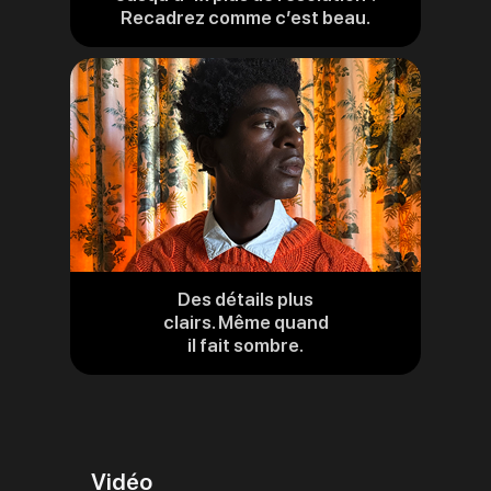
Recadrez comme c’est beau.
aux
mentions
légales
Des détails plus
clairs. Même quand
il fait sombre.
Vidéo