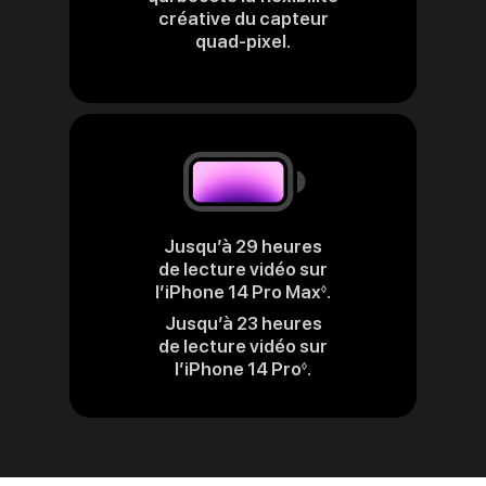
créative du capteur
quad‑pixel.
Jusqu’à 29 heures
de lecture vidéo sur
l’iPhone 14 Pro Max
.
Renvoi
◊
aux
Jusqu’à 23 heures
mentions
de lecture vidéo sur
légales
l’iPhone 14 Pro
.
Renvoi
◊
aux
mentions
légales