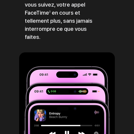
vous suivez, votre appel
FaceTime
Renvoi
en cours et
◊
tellement plus, sans jamais
aux
interrompre ce que vous
mentions
faites.
légales