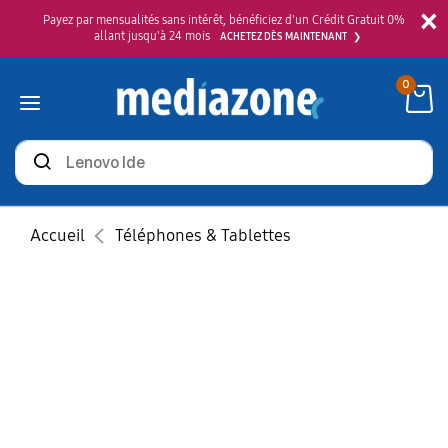
×
Payez par mensualités sans intérêt, bénéficiez d'un Crédit Gratuit 0%
allant jusqu'à 24 mois
ACHETEZ DÈS MAINTENANT
0
Rechercher
des
produits
Accueil
Téléphones & Tablettes