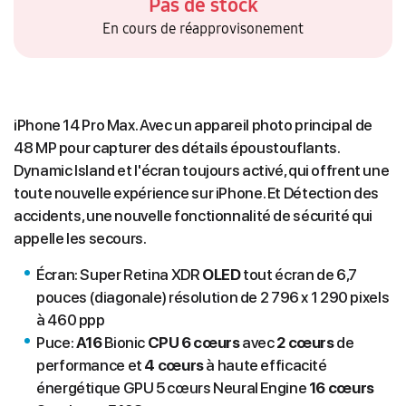
Pas de stock
En cours de réapprovisonement
iPhone 14 Pro Max. Avec un appareil photo principal de
48 MP pour capturer des détails époustouflants.
Dynamic Island et l'écran toujours activé, qui offrent une
toute nouvelle expérience sur iPhone. Et Détection des
accidents, une nouvelle fonctionnalité de sécurité qui
appelle les secours.
Écran: Super Retina XDR
OLED
tout écran de 6,7
pouces (diagonale) résolution de 2 796 x 1 290 pixels
à 460 ppp
Puce:
A16
Bionic
CPU 6 cœurs
avec
2 cœurs
de
performance et
4 cœurs
à haute efficacité
énergétique GPU 5 cœurs Neural Engine
16 cœurs