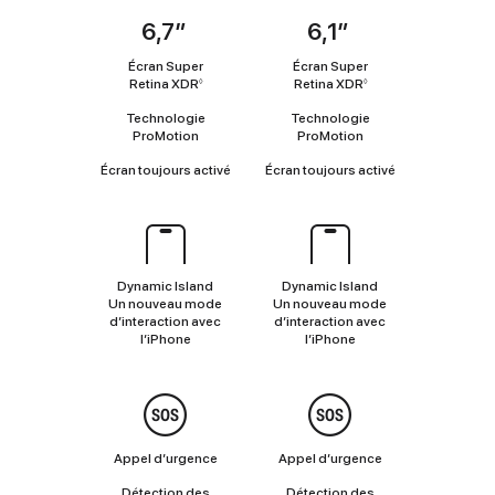
6,7″
6,1″
Coup
d’œil
Écran Super
Écran Super
Retina XDR
Renvoi
Retina XDR
Renvoi
◊
◊
aux
aux
Technologie
Technologie
mentions
mentions
ProMotion
ProMotion
légales
légales
Écran toujours activé
Écran toujours activé
Dynamic
Island
Dynamic Island
Dynamic Island
Un nouveau mode
Un nouveau mode
d’interaction avec
d’interaction avec
l’iPhone
l’iPhone
Sécurité
Appel d’urgence
Appel d’urgence
Détection des
Détection des