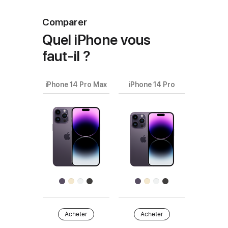
Comparer
Quel iPhone vous
faut‑il ?
iPhone 14 Pro Max
iPhone 14 Pro
Choisissez
les
modèles
Images
à comparer.
de
produits
Finition
Acheter
Acheter
Acheter