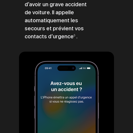
d’avoir un grave accident
de voiture. Il appelle
automatiquement les
secours et prévient vos
contacts d’urgence
Renvoi
.
◊
aux
mentions
légales