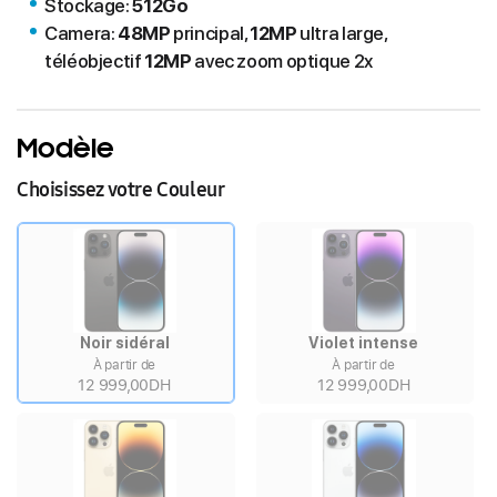
Stockage:
512Go
Camera:
48MP
principal,
12MP
ultra large,
téléobjectif
12MP
avec zoom optique 2x
Modèle
Choisissez votre Couleur
Noir sidéral
Violet intense
À partir de
À partir de
12 999,00DH
12 999,00DH