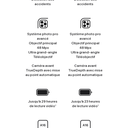
accidents
accidents
Appareil
photo
Système photo pro
Système photo pro
avancé
avancé
Objectif principal
Objectif principal
48 Mpx
48 Mpx
Ultra grand‑angle
Ultra grand‑angle
Téléobjectif
Téléobjectif
Caméra avant
Caméra avant
TrueDepth avec mise
TrueDepth avec mise
au point automatique
au point automatique
Batterie
Jusqu’à 29 heures
Jusqu’à 23 heures
de lecture vidéo
Renvoi
de lecture vidéo
Renvoi
◊
◊
aux
aux
mentions
mentions
légales
légales
Puce