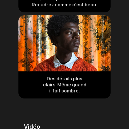
Recadrez comme c’est beau.
aux
mentions
légales
Des détails plus
clairs. Même quand
il fait sombre.
Vidéo