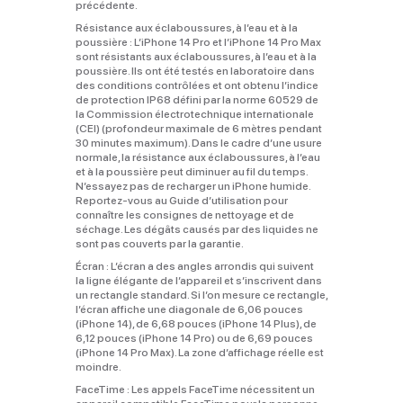
précédente.
Résistance aux éclaboussures, à l’eau et à la
poussière :
L’iPhone 14 Pro et l’iPhone 14 Pro Max
sont résistants aux éclaboussures, à l’eau et à la
poussière. Ils ont été testés en laboratoire dans
des conditions contrôlées et ont obtenu l’indice
de protection IP68 défini par la norme 60529 de
la Commission électrotechnique internationale
(CEI) (profondeur maximale de 6 mètres pendant
30 minutes maximum). Dans le cadre d’une usure
normale, la résistance aux éclaboussures, à l’eau
et à la poussière peut diminuer au fil du temps.
N’essayez pas de recharger un iPhone humide.
Reportez‑vous au Guide d’utilisation pour
connaître les consignes de nettoyage et de
séchage. Les dégâts causés par des liquides ne
sont pas couverts par la garantie.
Écran :
L’écran a des angles arrondis qui suivent
la ligne élégante de l’appareil et s’inscrivent dans
un rectangle standard. Si l’on mesure ce rectangle,
l’écran affiche une diagonale de 6,06 pouces
(iPhone 14), de 6,68 pouces (iPhone 14 Plus), de
6,12 pouces (iPhone 14 Pro) ou de 6,69 pouces
(iPhone 14 Pro Max). La zone d’affichage réelle est
moindre.
FaceTime :
Les appels FaceTime nécessitent un