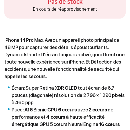
Pas de stock
En cours de réapprovisonement
iPhone 14 Pro Max. Avec un appareil photo principal de
48 MP pour capturer des détails époustouflants.
Dynamic Island et l'écran toujours activé, qui offrent une
toute nouvelle expérience sur iPhone. Et Détection des
accidents, une nouvelle fonctionnalité de sécurité qui
appelle les secours.
Écran: Super Retina XDR
OLED
tout écran de 6,7
pouces (diagonale) résolution de 2 796 x 1 290 pixels
à 460 ppp
Puce:
A16
Bionic
CPU 6 cœurs
avec
2 cœurs
de
performance et
4 cœurs
à haute efficacité
énergétique GPU 5 cœurs Neural Engine
16 cœurs