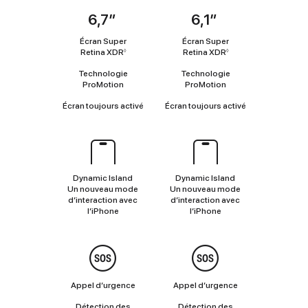
6,7″
6,1″
Coup
d’œil
Écran Super
Écran Super
Retina XDR
Renvoi
Retina XDR
Renvoi
◊
◊
aux
aux
Technologie
Technologie
mentions
mentions
ProMotion
ProMotion
légales
légales
Écran toujours activé
Écran toujours activé
Dynamic
Island
Dynamic Island
Dynamic Island
Un nouveau mode
Un nouveau mode
d’interaction avec
d’interaction avec
l’iPhone
l’iPhone
Sécurité
Appel d’urgence
Appel d’urgence
Détection des
Détection des