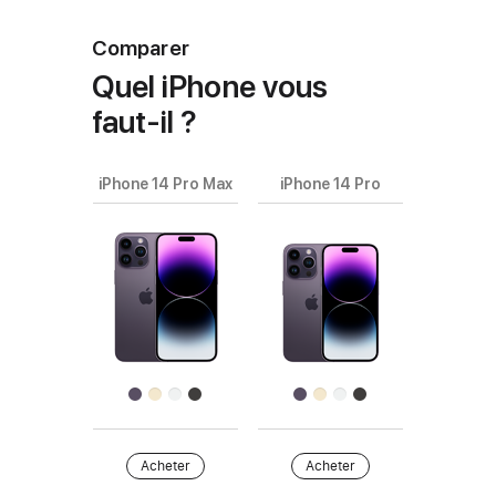
Comparer
Quel iPhone vous
faut‑il ?
iPhone 14 Pro Max
iPhone 14 Pro
Choisissez
les
modèles
Images
à comparer.
de
produits
Finition
Acheter
Acheter
Acheter