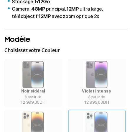
Stockage:
512Go
Camera:
48MP
principal,
12MP
ultra large,
téléobjectif
12MP
avec zoom optique 2x
Modèle
Choisissez votre Couleur
Noir sidéral
Violet intense
À partir de
À partir de
12 999,00DH
12 999,00DH