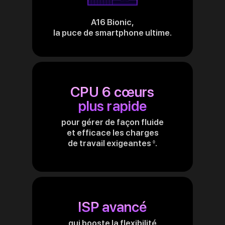
A16 Bionic,
la puce de smartphone ultime.
CPU 6 cœurs
plus rapide
pour gérer de façon fluide
et efficace les charges
de travail exigeantes
.
Renvoi
◊
aux
mentions
légales
ISP avancé
qui booste la flexibilité