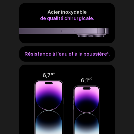
Acier inoxydable
de qualité chirurgicale.
Résistance à l’eau et à la poussière
.
Renvoi
◊
aux
mentions
légales
6,7″
Renvoi
◊
6,1″
Renvoi
◊
aux
aux
mentions
mentions
légales
légales