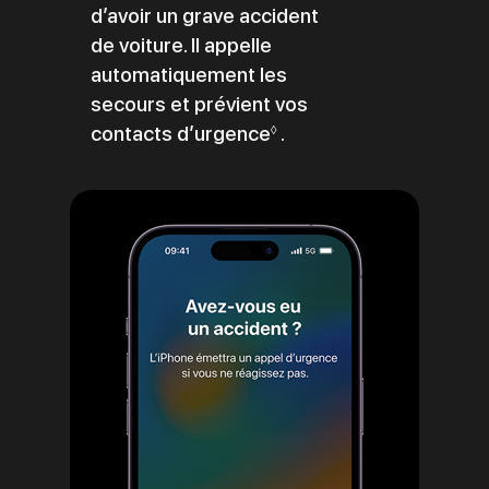
d’avoir un grave accident
de voiture. Il appelle
automatiquement les
secours et prévient vos
contacts d’urgence
Renvoi
.
◊
aux
mentions
légales