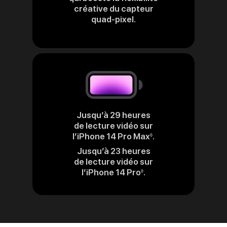
créative du capteur
quad‑pixel.
Jusqu’à 29 heures
de lecture vidéo sur
l’iPhone 14 Pro Max
.
Renvoi
◊
aux
Jusqu’à 23 heures
mentions
de lecture vidéo sur
légales
l’iPhone 14 Pro
.
Renvoi
◊
aux
mentions
légales