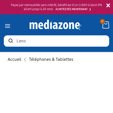
×
Payez par mensualités sans intérêt, bénéficiez d'un Crédit Gratuit 0%
allant jusqu'à 24 mois
ACHETEZ DÈS MAINTENANT
0
Rechercher
des
produits
Accueil
Téléphones & Tablettes