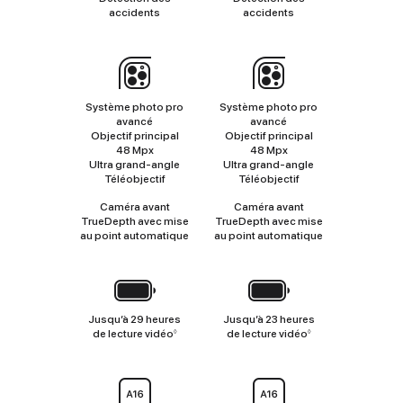
accidents
accidents
Appareil
photo
Système photo pro
Système photo pro
avancé
avancé
Objectif principal
Objectif principal
48 Mpx
48 Mpx
Ultra grand‑angle
Ultra grand‑angle
Téléobjectif
Téléobjectif
Caméra avant
Caméra avant
TrueDepth avec mise
TrueDepth avec mise
au point automatique
au point automatique
Batterie
Jusqu’à 29 heures
Jusqu’à 23 heures
de lecture vidéo
Renvoi
de lecture vidéo
Renvoi
◊
◊
aux
aux
mentions
mentions
légales
légales
Puce