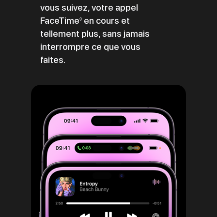
vous suivez, votre appel
FaceTime
Renvoi
en cours et
◊
tellement plus, sans jamais
aux
interrompre ce que vous
mentions
faites.
légales