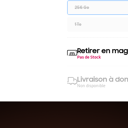
256 Go
1To
Retirer en mag
Pas de Stock
Livraison à dom
Non disponible