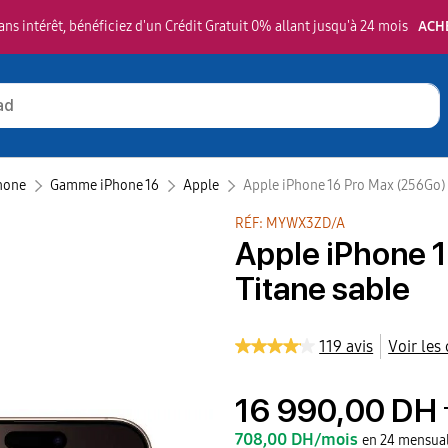
ns intérêt, bénéficiez d'un Crédit Gratuit 0% allant jusqu'à 24 mois
ACH
hone
Gamme iPhone 16
Apple‎
Apple iPhone 16 Pro Max (256Go) 
RÉF: MYWX3ZD/A
Apple iPhone 1
Titane sable
119 avis
Voir les
16 990,00 DH
708,00 DH/mois
en 24 mensual