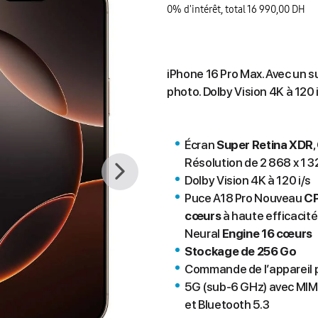
0% d'intérêt, total 16 990,00 DH
iPhone 16 Pro Max. Avec un s
photo. Dolby Vision 4K à 120 i
Écran
Super Retina XDR
,
Résolution de 2 868 x 1 3
Dolby Vision 4K à 120 i/s
Puce A18 Pro Nouveau
C
cœurs
à haute effica­cit
Neural
Engine 16 cœurs
Stockage de 256 Go
Commande de l’appareil ph
5G (sub-6 GHz) avec MIMO
et
Bluetooth 5.3