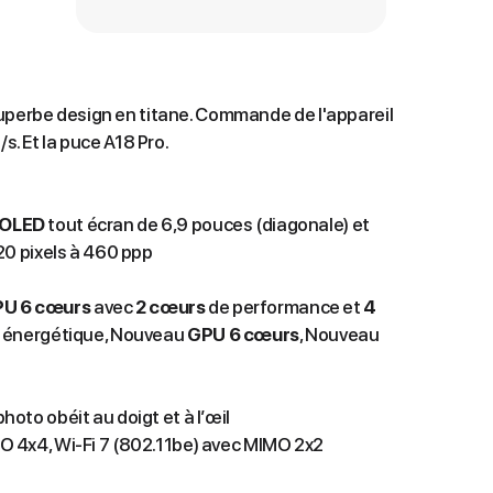
uperbe design en titane. Commande de l'appareil
/s. Et la puce A18 Pro.
OLED
tout écran de 6,9 pouces (diagonale) et
20 pixels à 460 ppp
PU
6 cœurs
avec
2 cœurs
de perfor­mance et
4
é éner­gétique, Nouveau
GPU 6 cœurs
, Nouveau
oto obéit au doigt et à l’œil
 4x4, Wi‑Fi 7 (802.11be) avec MIMO 2x2