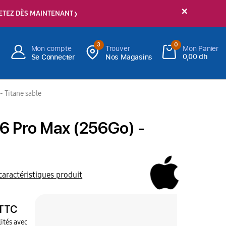
×
ETEZ DÈS MAINTENANT
3
0
Mon compte
Trouver
Mon Panier
0,00 dh
Se Connecter
Nos Magasins
- Titane sable
6 Pro Max (256Go) -
 caractéristiques produit
TTC
ités avec