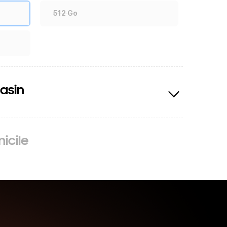
512 Go
asin
icile