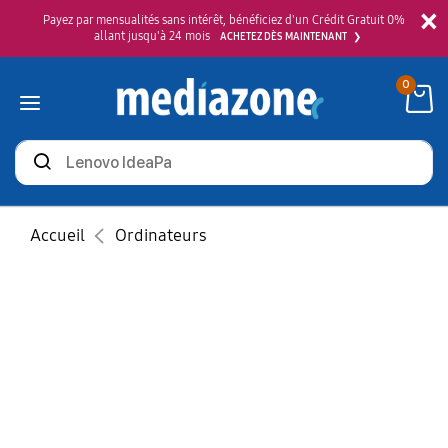
×
Payez par mensualités sans intérêt, bénéficiez d'un Crédit Gratuit 0%
allant jusqu'à 24 mois
ACHETEZ DÈS MAINTENANT
0
Rechercher
des
produits
Accueil
Ordinateurs