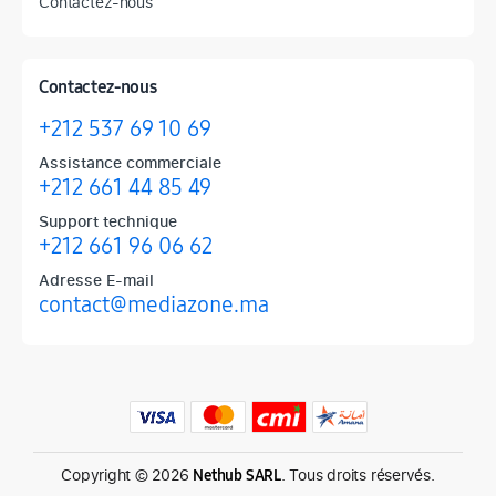
Contactez-nous
Contactez-nous
+212 537 69 10 69
Assistance commerciale
+212 661 44 85 49
Support technique
+212 661 96 06 62
Adresse E-mail
contact@mediazone.ma
Produits phares chez Mediazone
Retrouvez chez Mediazone les références incontournables : Apple, 
Copyright © 2026
. Tous droits réservés.
Nethub SARL