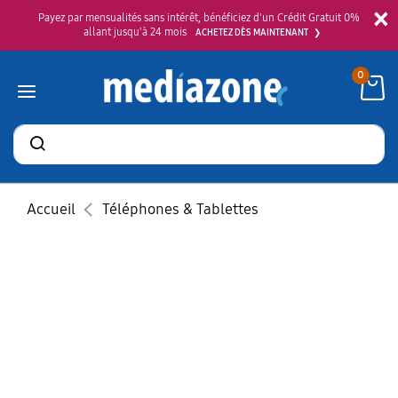
×
Payez par mensualités sans intérêt, bénéficiez d'un Crédit Gratuit 0%
allant jusqu'à 24 mois
ACHETEZ DÈS MAINTENANT
0
Rechercher
des
produits
Accueil
Téléphones & Tablettes