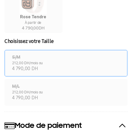
Rose Tendre
À partir de
4 790,00DH
Choisissez votre Taille
S/M
212,00 DH/mois ou
4 790,00 DH
M/L
212,00 DH/mois ou
4 790,00 DH
Mode de paiement