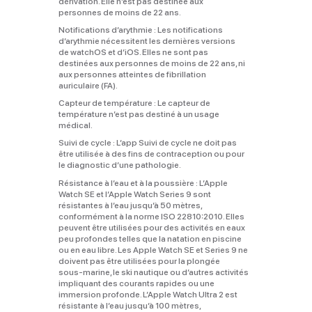
dérivation. Elle n’est pas destinée aux
personnes de moins de 22 ans.
Notifications d’arythmie :
Les notifications
d’arythmie nécessitent les dernières versions
de watchOS et d’iOS. Elles ne sont pas
destinées aux personnes de moins de 22 ans, ni
aux personnes atteintes de fibrillation
auriculaire (FA).
Capteur de température :
Le capteur de
température n’est pas destiné à un usage
médical.
Suivi de cycle :
L’app Suivi de cycle ne doit pas
être utilisée à des fins de contraception ou pour
le diagnostic d’une pathologie.
Résistance à l’eau et à la poussière :
L’Apple
Watch SE et l’Apple Watch Series 9 sont
résistantes à l’eau jusqu’à 50 mètres,
conformément à la norme ISO 22810:2010. Elles
peuvent être utilisées pour des activités en eaux
peu profondes telles que la natation en piscine
ou en eau libre. Les Apple Watch SE et Series 9 ne
doivent pas être utilisées pour la plongée
sous‑marine, le ski nautique ou d’autres activités
impliquant des courants rapides ou une
immersion profonde. L’Apple Watch Ultra 2 est
résistante à l’eau jusqu’à 100 mètres,