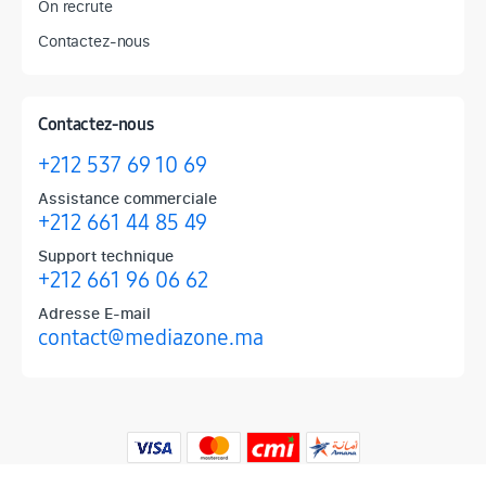
On recrute
Contactez-nous
Contactez-nous
+212 537 69 10 69
Assistance commerciale
+212 661 44 85 49
Support technique
+212 661 96 06 62
Adresse E-mail
contact@mediazone.ma
Produits phares chez Mediazone
Retrouvez chez Mediazone les références incontournables : Apple, 