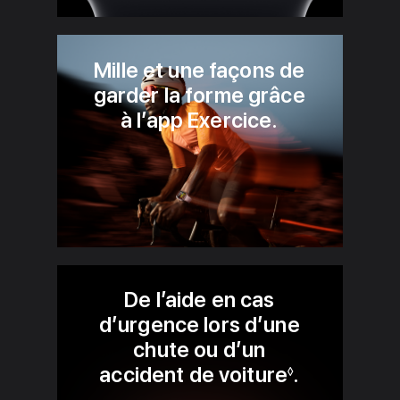
Mille et une façons de
garder la forme grâce
à l’app Exercice.
De l’aide en cas
d’urgence lors d’une
chute ou d’un
accident de voiture
Renvoi aux
.
◊