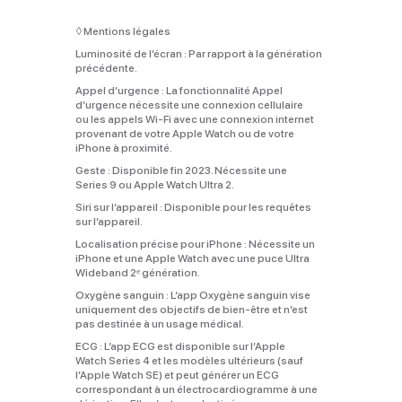
◊
Mentions légales
Luminosité de l’écran :
Par rapport à la génération
précédente.
Appel d’urgence :
La fonctionnalité Appel
d’urgence nécessite une connexion cellulaire
ou les appels Wi‑Fi avec une connexion internet
provenant de votre Apple Watch ou de votre
iPhone à proximité.
Geste :
Disponible fin 2023. Nécessite une
Series 9 ou Apple Watch Ultra 2.
Siri sur l’appareil :
Disponible pour les requêtes
sur l’appareil.
Localisation précise pour iPhone :
Nécessite un
iPhone et une Apple Watch avec une puce Ultra
Wideband 2ᵉ génération.
Oxygène sanguin :
L’app Oxygène sanguin vise
uniquement des objectifs de bien-être et n’est
pas destinée à un usage médical.
ECG :
L’app ECG est disponible sur l’Apple
Watch Series 4 et les modèles ultérieurs (sauf
l’Apple Watch SE) et peut générer un ECG
correspondant à un électrocardiogramme à une