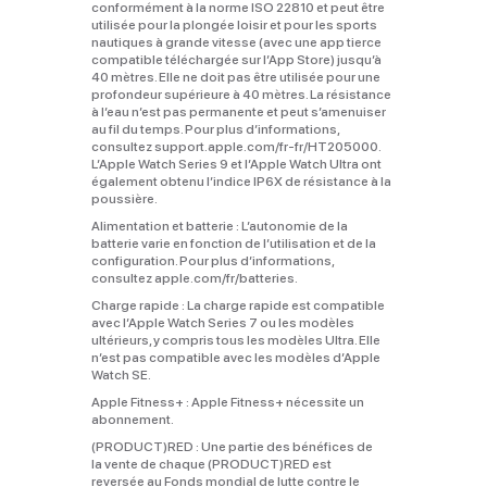
conformément à la norme ISO 22810 et peut être
utilisée pour la plongée loisir et pour les sports
nautiques à grande vitesse (avec une app tierce
compatible téléchargée sur l’App Store) jusqu’à
40 mètres. Elle ne doit pas être utilisée pour une
profondeur supérieure à 40 mètres. La résistance
à l’eau n’est pas permanente et peut s’amenuiser
au fil du temps. Pour plus d’informations,
consultez support.apple.com/fr-fr/HT205000.
L’Apple Watch Series 9 et l’Apple Watch Ultra ont
également obtenu l’indice IP6X de résistance à la
poussière.
Alimentation et batterie :
L’autonomie de la
batterie varie en fonction de l’utilisation et de la
configuration. Pour plus d’informations,
consultez apple.com/fr/batteries.
Charge rapide :
La charge rapide est compatible
avec l’Apple Watch Series 7 ou les modèles
ultérieurs, y compris tous les modèles Ultra. Elle
n’est pas compatible avec les modèles d’Apple
Watch SE.
Apple Fitness+ :
Apple Fitness+ nécessite un
abonnement.
(PRODUCT)RED :
Une partie des bénéfices de
la vente de chaque (PRODUCT)RED est
reversée au Fonds mondial de lutte contre le