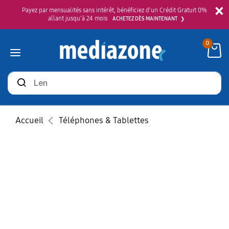
×
Payez par mensualités sans intérêt, bénéficiez d'un Crédit Gratuit 0%
allant jusqu'à 24 mois
ACHETEZ DÈS MAINTENANT
0
Rechercher
des
produits
Accueil
Téléphones & Tablettes