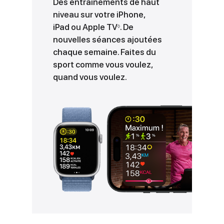
Des entraînements de haut
niveau sur votre iPhone,
iPad ou Apple TV
Voir les mentions légales
. De
◊
nouvelles séances ajoutées
chaque semaine. Faites du
sport comme vous voulez,
quand vous voulez.