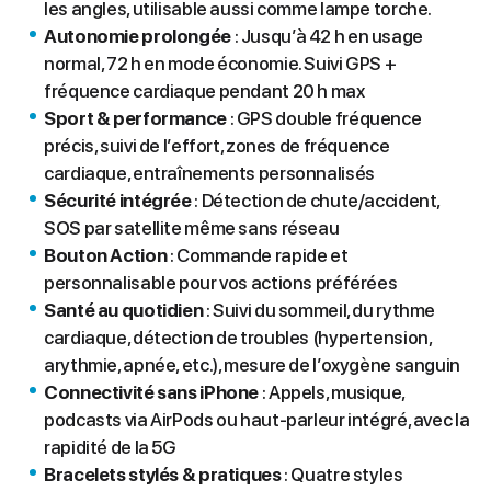
les angles, utilisable aussi comme lampe torche.
Autonomie prolongée
: Jusqu’à 42 h en usage
normal, 72 h en mode économie. Suivi GPS +
fréquence cardiaque pendant 20 h max
S
port & performance
: GPS double fréquence
précis, suivi de l’effort, zones de fréquence
cardiaque, entraînements personnalisés
S
écurité intégrée
: Détection de chute/accident,
SOS par satellite même sans réseau
B
outon Action
: Commande rapide et
personnalisable pour vos actions préférées
S
anté au quotidien
: Suivi du sommeil, du rythme
cardiaque, détection de troubles (hypertension,
arythmie, apnée, etc.), mesure de l’oxygène sanguin
C
onnectivité sans iPhone
: Appels, musique,
podcasts via AirPods ou haut-parleur intégré, avec la
rapidité de la 5G
B
racelets stylés & pratiques
: Quatre styles