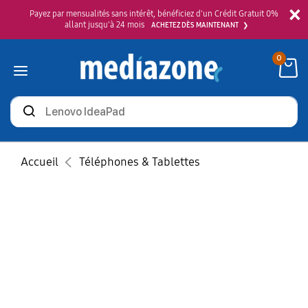
×
Payez par mensualités sans intérêt, bénéficiez d'un Crédit Gratuit 0%
allant jusqu'à 24 mois
ACHETEZ DÈS MAINTENANT
0
Rechercher
des
produits
Accueil
Téléphones & Tablettes