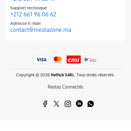
Support technique
+212 661 96 06 62
Adresse E-mail
contact@mediazone.ma
Produits phares chez Mediazone
Retrouvez chez Mediazone les références incontournables : Apple, 
Copyright © 2026
. Tous droits réservés.
Nethub SARL
Restez Connectés