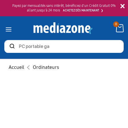
×
Payez par mensualités sans intérêt, bénéficiez d'un Crédit Gratuit 0%
allant jusqu'à 24 mois
ACHETEZ DÈS MAINTENANT
0
Rechercher
des
produits
Accueil
Ordinateurs