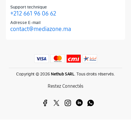
Support technique
+212 661 96 06 62
Adresse E-mail
contact@mediazone.ma
Produits phares chez Mediazone
Retrouvez chez Mediazone les références incontournables : Apple, 
Copyright © 2026
. Tous droits réservés.
Nethub SARL
Restez Connectés