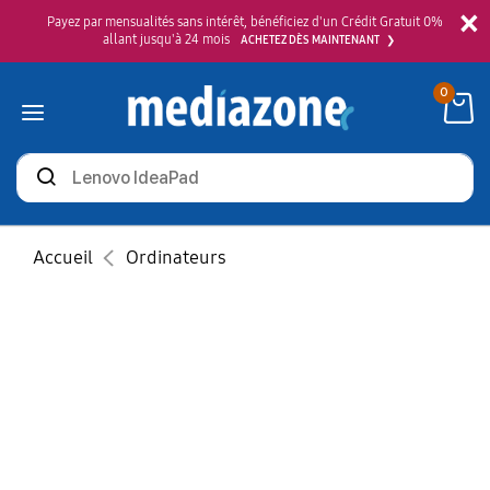
×
Payez par mensualités sans intérêt, bénéficiez d'un Crédit Gratuit 0%
allant jusqu'à 24 mois
ACHETEZ DÈS MAINTENANT
0
Rechercher
des
produits
Accueil
Ordinateurs