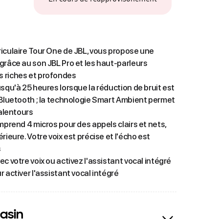
iculaire Tour One de JBL, vous propose une
grâce au son JBL Pro et les haut-parleurs
 riches et profondes
squ'à 25 heures lorsque la réduction de bruit est
 Bluetooth ; la technologie Smart Ambient permet
 alentours
mprend 4 micros pour des appels clairs et nets,
rieure. Votre voix est précise et l'écho est
s
c votre voix ou activez l'assistant vocal intégré
 activer l'assistant vocal intégré
asin