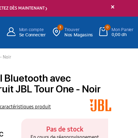
×
ETEZ DÈS MAINTENANT
3
0
Mon compte
Trouver
Mon Panier
0,00 dh
Se Connecter
Nos Magasins
- Noir
l Bluetooth avec
ruit JBL Tour One - Noir
 caractéristiques produit
Pas de stock
C
En cours de réapprovisonement