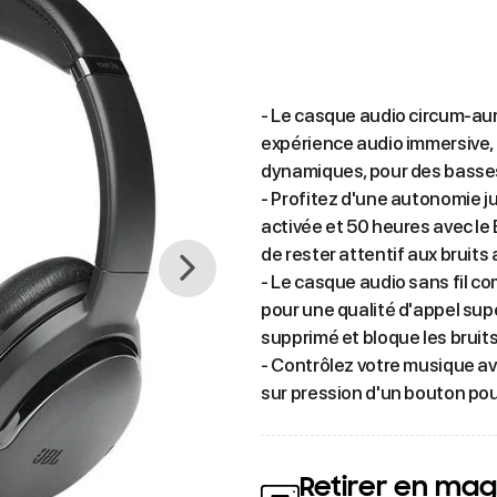
- Le casque audio circum-aur
expérience audio immersive, 
dynamiques, pour des basses
- Profitez d'une autonomie ju
activée et 50 heures avec le
de rester attentif aux bruits
- Le casque audio sans fil co
pour une qualité d'appel supé
supprimé et bloque les bruit
- Contrôlez votre musique ave
sur pression d'un bouton pour
Retirer en mag