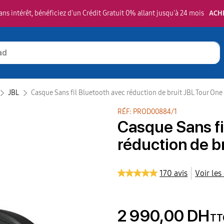
ns intérêt, bénéficiez d'un Crédit Gratuit 0% allant jusqu'à 24 mois
ACH
JBL‎
Casque Sans fil Bluetooth avec réduction de bruit JBL Tour One 
RÉF: PROD00884/1
Casque Sans fi
réduction de b
170 avis
Voir les
2 990,00 DH
TT