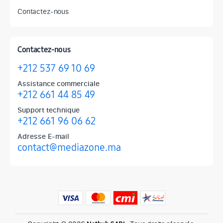
Contactez-nous
Contactez-nous
+212 537 69 10 69
Assistance commerciale
+212 661 44 85 49
Support technique
+212 661 96 06 62
Adresse E-mail
contact@mediazone.ma
Produits phares chez Mediazone
Retrouvez chez Mediazone les références incontournables : Apple, 