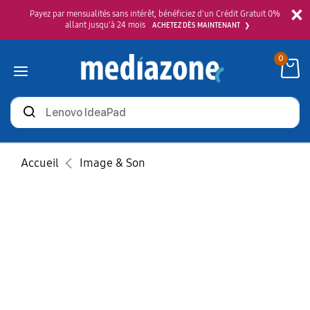
×
Payez par mensualités sans intérêt, bénéficiez d'un Crédit Gratuit 0%
allant jusqu'à 24 mois
ACHETEZ DÈS MAINTENANT
0
Rechercher
des
produits
Accueil
Image & Son