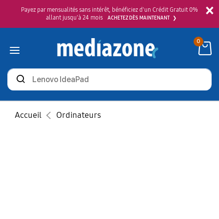
×
Payez par mensualités sans intérêt, bénéficiez d'un Crédit Gratuit 0%
allant jusqu'à 24 mois
ACHETEZ DÈS MAINTENANT
0
Rechercher
des
produits
Accueil
Ordinateurs