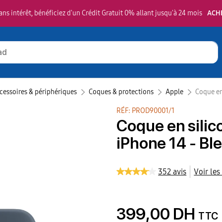
ns intérêt, bénéficiez d'un Crédit Gratuit 0% allant jusqu'à 24 mois
ACH
cessoires & périphériques
Coques & protections
Apple‎
Coque en
RÉF: PROD90001/1
Coque en sili
iPhone 14 - Bl
352 avis
Voir les
399,00 DH
TTC