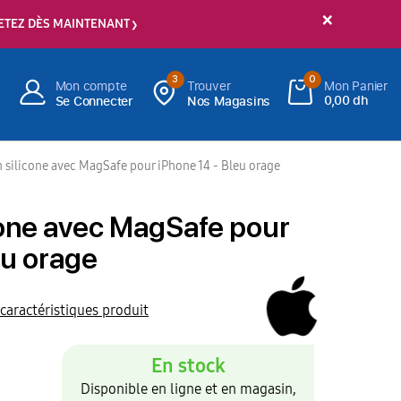
×
ETEZ DÈS MAINTENANT
3
0
Mon compte
Trouver
Mon Panier
0,00 dh
Se Connecter
Nos Magasins
 silicone avec MagSafe pour iPhone 14 - Bleu orage
cone avec MagSafe pour
eu orage
 caractéristiques produit
En stock
Disponible en ligne et en magasin,