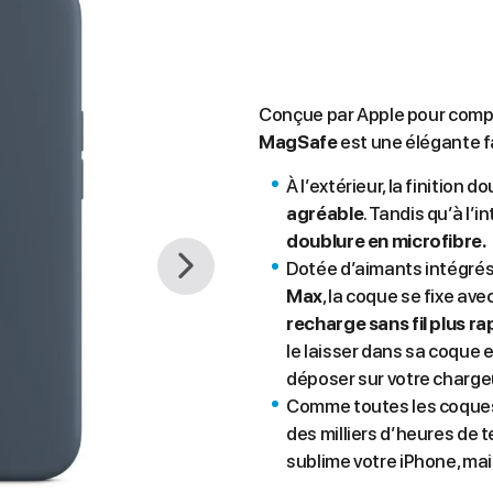
Conçue par Apple pour comp
MagSafe
est une élégante f
À l’extérieur, la finition
agréable
. Tandis qu’à l’i
doublure en microfibre.
Dotée d’aimants intégrés 
Max
, la coque se fixe a
recharge sans fil plus ra
le laisser dans sa coque e
déposer sur votre chargeur
Comme toutes les coqu
des milliers d’heures de te
sublime votre iPhone, mai