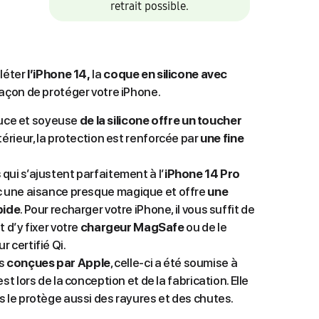
retrait possible.
léter
l’iPhone 14,
la
coque en silicone avec
açon de protéger votre iPhone.
 douce et soyeuse
de la silicone offre un toucher
ntérieur, la protection est renforcée par
une fine
qui s’ajustent parfaitement à l’
iPhone 14 Pro
vec une aisance presque magique et offre
une
pide
. Pour recharger votre iPhone, il vous suffit de
t d’y fixer votre
chargeur MagSafe
ou de le
 certifié Qi.
es
conçues par Apple
, celle-ci a été soumise à
st lors de la conception et de la fabrication. Elle
s le protège aussi des rayures et des chutes.