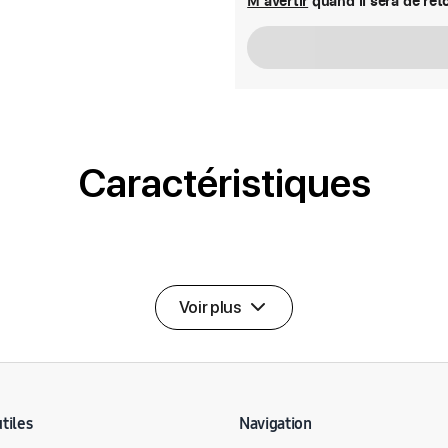
M'avertir
quand il sera de ret
Caractéristiques
Voir plus
utiles
Navigation