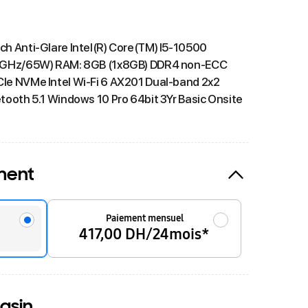
h Anti-Glare Intel(R) Core(TM) I5-10500
5GHz/65W) RAM: 8GB (1x8GB) DDR4 non-ECC
e NVMe Intel Wi-Fi 6 AX201 Dual-band 2x2
ooth 5.1 Windows 10 Pro 64bit 3Yr Basic Onsite
ment
Paiement mensuel
417,00 DH/24mois*
asin