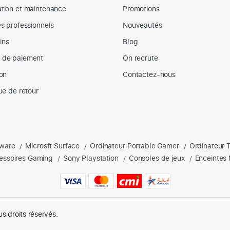
tion et maintenance
Promotions
es professionnels
Nouveautés
ins
Blog
 de paiement
On recrute
son
Contactez-nous
que de retour
nware
Microsft Surface
Ordinateur Portable Gamer
Ordinateur 
s : Apple, Dell, hp, Lenovo, Microsoft, ordinateurs portables, acces
/
/
/
essoires Gaming
Sony Playstation
Consoles de jeux
Enceintes 
/
/
/
us droits réservés.