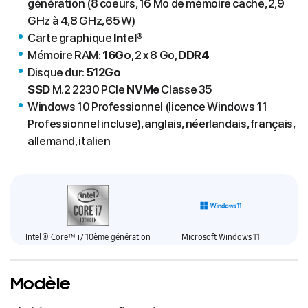
génération (8 coeurs, 16 Mo de mémoire cache, 2,9
GHz à 4,8 GHz, 65 W)
Carte graphique
Intel®
Mémoire RAM:
16Go
, 2 x 8 Go,
DDR4
Disque dur:
512Go
SSD
M.2 2230 PCIe
NVMe
Classe 35
Windows 10 Professionnel (licence Windows 11
Professionnel incluse), anglais, néerlandais, français,
allemand, italien
Intel® Core™ i7 10ème génération
Microsoft Windows 11
Modèle