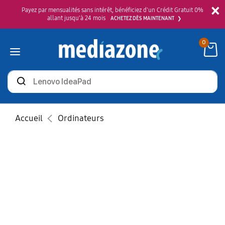
×
Payez par mensualités sans intérêt, bénéficiez d'un Crédit Gratuit 0%
allant jusqu'à 24 mois
ACHETEZ DÈS MAINTENANT
0
Rechercher
des
produits
Accueil
Ordinateurs