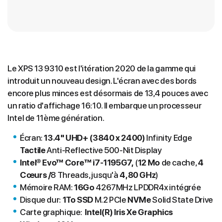
Le XPS 13 9310 est l'itération 2020 de la gamme qui
introduit un nouveau design. L'écran avec des bords
encore plus minces est désormais de 13,4 pouces avec
un ratio d'affichage 16:10. Il embarque un processeur
Intel de 11ème génération.
Écran:
13.4"
UHD+ (3840 x 2400)
Infinity Edge
Tactile
Anti-Reflective 500-Nit Display
Intel® Evo™ Core™ i7-1195G7,
(
12 Mo
de cache,
4
Cœurs /
8 Threads, jusqu'à
4,80 GHz
)
Mémoire RAM:
16Go
4267MHz LPDDR4x intégrée
Disque dur:
1To SSD
M.2 PCIe
NVMe
Solid State Drive
Carte graphique:
Intel(R) Iris Xe Graphics