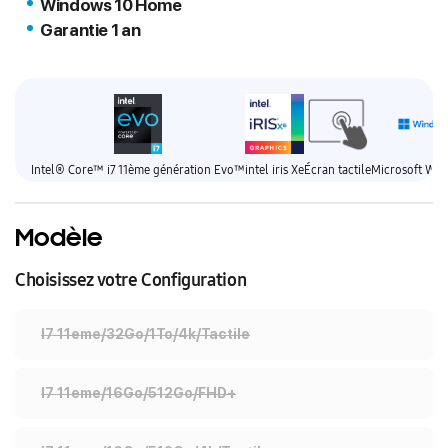
Windows 10 Home
Garantie 1 an
Intel® Core™ i7 11ème génération Evo™
intel iris Xe
Écran tactile
Microsoft Win
Modèle
Choisissez votre Configuration
I7 11eme/32Go/1To/4k/Tactile
I7 11eme/16Go/512Go/FHD+