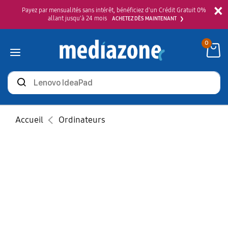
×
Payez par mensualités sans intérêt, bénéficiez d'un Crédit Gratuit 0%
allant jusqu'à 24 mois
ACHETEZ DÈS MAINTENANT
0
Rechercher
des
produits
Accueil
Ordinateurs