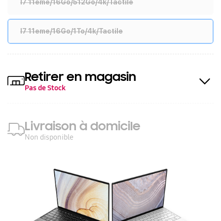
I7 11eme/16Go/512Go/4k/Tactile
I7 11eme/16Go/1To/4k/Tactile
Retirer en magasin
Pas de Stock
Livraison à domicile
Non disponible