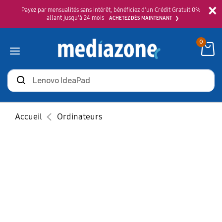
×
Payez par mensualités sans intérêt, bénéficiez d'un Crédit Gratuit 0%
allant jusqu'à 24 mois
ACHETEZ DÈS MAINTENANT
0
Rechercher
des
produits
Accueil
Ordinateurs