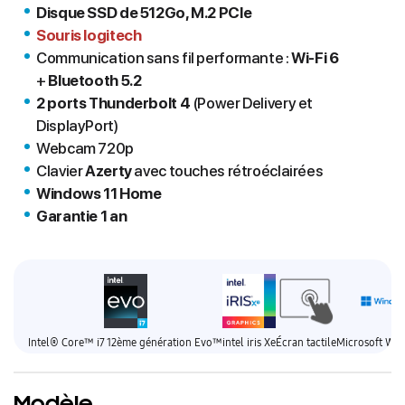
Disque SSD de 512Go, M.2 PCIe
Souris logitech
Communication sans fil performante :
Wi-Fi 6
+
Bluetooth 5.2
2 ports Thunderbolt 4
(Power Delivery et
DisplayPort)
Webcam 720p
Clavier
Azerty
avec touches rétroéclairées
Windows 11 Home
Garantie 1 an
Intel® Core™ i7 12ème génération Evo™
intel iris Xe
Écran tactile
Microsoft Win
Modèle