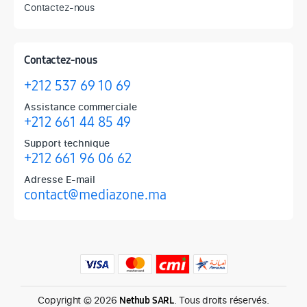
Contactez-nous
Contactez-nous
+212 537 69 10 69
Assistance commerciale
+212 661 44 85 49
Support technique
+212 661 96 06 62
Adresse E-mail
contact@mediazone.ma
Produits phares chez Mediazone
Retrouvez chez Mediazone les références incontournables : Apple, 
Copyright © 2026
. Tous droits réservés.
Nethub SARL