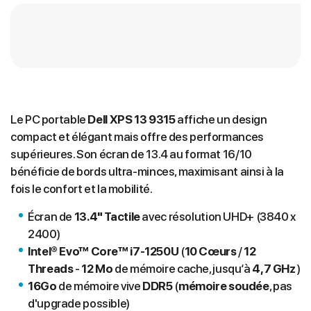
Le PC portable
Dell XPS 13 9315
affiche un design
compact et élégant mais offre des performances
supérieures. Son écran de 13.4 au format 16/10
bénéficie de bords ultra-minces, maximisant ainsi à la
fois le confort et la mobilité.
Écran de
13.4" Tactile
avec résolution UHD+ (3840 x
2400)
Intel® Evo™ Core™ i7-1250U
(
10 Cœurs
/
12
Thread
s
-
12 Mo
de mémoire cache, jusqu‘à
4,7 GHz
)
16Go
de mémoire vive
DDR5
(
mémoire soudée
, pas
d'upgrade possible)