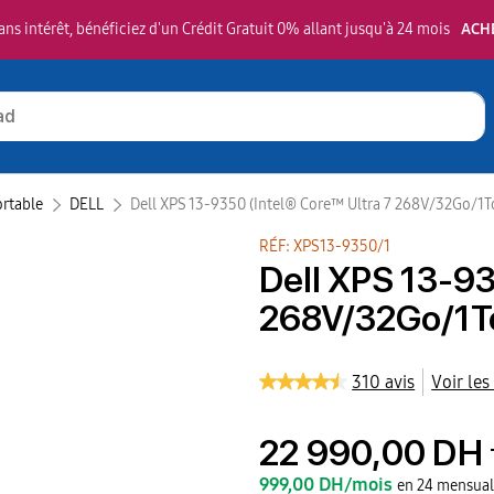
ns intérêt, bénéficiez d'un Crédit Gratuit 0% allant jusqu'à 24 mois
ACH
ortable
DELL‎
Dell XPS 13-9350 (Intel® Core™ Ultra 7 268V/32Go/1
RÉF: XPS13-9350/1
Dell XPS 13-93
268V/32Go/1T
310 avis
Voir les
22 990,00 DH
999,00 DH/mois
en 24 mensual