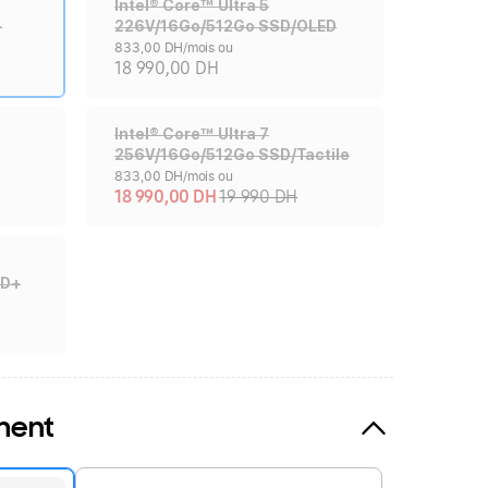
Intel® Core™ Ultra 5
+
226V/16Go/512Go SSD/OLED
833,00 DH/mois ou
18 990,00 DH
Intel® Core™ Ultra 7
256V/16Go/512Go SSD/Tactile
833,00 DH/mois ou
18 990,00 DH
19 990 DH
HD+
ment