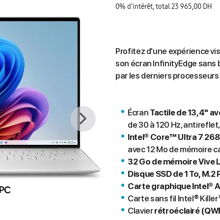
0% d'intérêt, total 23 965,00 DH
Profitez d'une expérience vi
son écran InfinityEdge sans 
par les derniers processeurs 
Écran
Tactile de 13,4" a
de 30 à 120 Hz, antireflet
Intel® Core™ Ultra 7 268
avec 12 Mo de mémoire c
32 Go de mémoire Vive
Disque SSD de 1 To, M.2
Carte graphique Intel® 
Carte sans fil Intel® Kille
Clavier
rétroéclairé (QWE