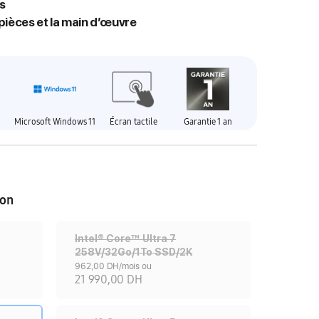
s
 pièces et la main d’œuvre
™
Microsoft Windows 11
Écran tactile
Garantie 1 an
ion
Intel® Core™ Ultra 7
258V/32Go/1To SSD/2K
962,00 DH/mois ou
21 990,00 DH