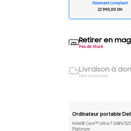
Paiement comptant
22 990,00 DH
Retirer en mag
Pas de Stock
Livraison à dom
Non disponible
Ordinateur portable De
Intel® Core™ Ultra 7 268V/3
Platinum