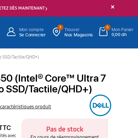
×
ETEZ DÈS MAINTENANT
3
0
Mon compte
Trouver
Mon Panier
0,00 dh
Se Connecter
Nos Magasins
To SSD/Tactile/QHD+)
50 (Intel® Core™ Ultra 7
o SSD/Tactile/QHD+)
 caractéristiques produit
TTC
Pas de stock
ités avec
En cours de réapprovisonement