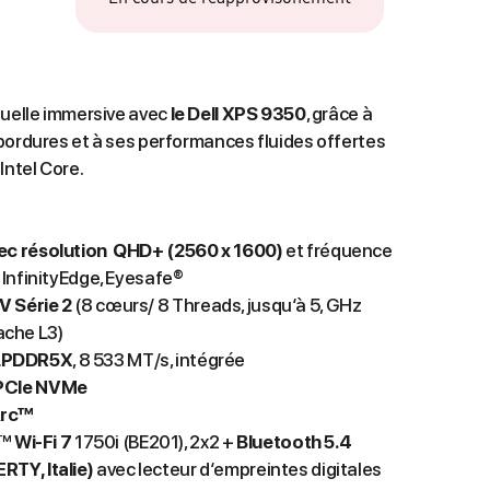
suelle immersive avec
le Dell XPS 9350
, grâce à
bordures et à ses performances fluides offertes
Intel Core.
vec résolution QHD+ (2560 x 1600)
et fréquence
, InfinityEdge, Eyesafe®
V Série 2
(8 cœurs/ 8 Threads, jusqu‘à 5, GHz
ache L3)
 LPDDR5X
, 8 533 MT/s, intégrée
 PCIe NVMe
Arc™
r™
Wi-Fi 7
1750i (BE201), 2x2 +
Bluetooth 5.4
RTY, Italie)
avec lecteur d‘empreintes digitales