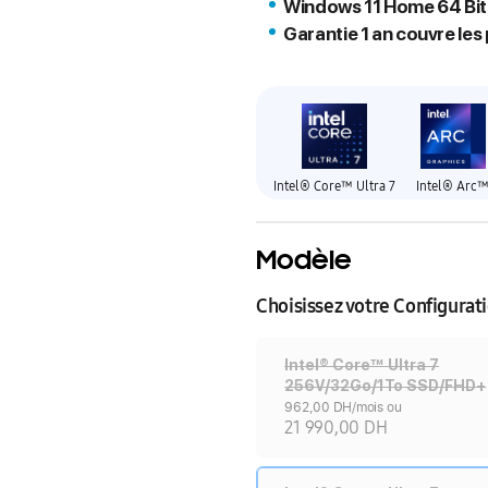
Windows 11 Home 64 Bit
Garantie 1 an couvre les
Intel® Core™ Ultra 7
Intel® Arc
Modèle
Choisissez votre Configurat
Intel® Core™ Ultra 7
256V/32Go/1To SSD/FHD+
962,00 DH/mois ou
21 990,00 DH