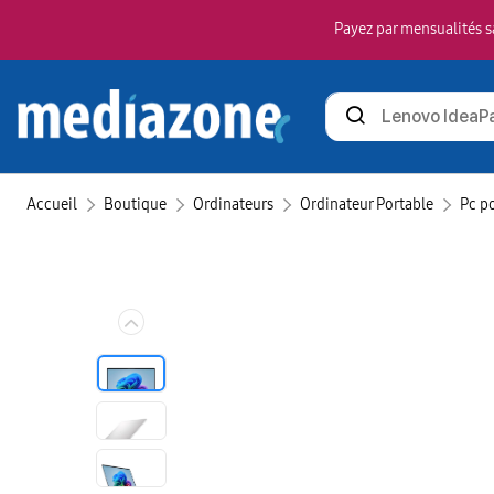
Payez par mensualités sa
Rechercher
des
produits
Accueil
Boutique
Ordinateurs
Ordinateur Portable
Pc p