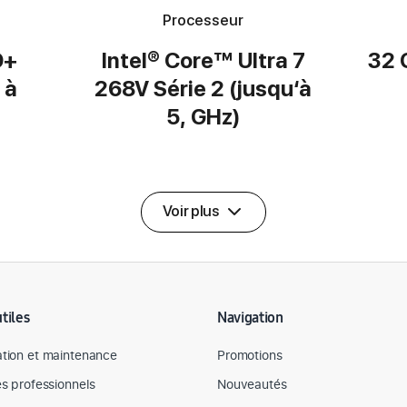
Processeur
D+
Intel® Core™ Ultra 7
32 
 à
268V Série 2 (jusqu‘à
5, GHz)
Voir plus
utiles
Navigation
tion et maintenance
Promotions
es professionnels
Nouveautés