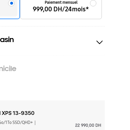
Paiement mensuel
999,00 DH/24mois*
asin
icile
ll XPS 13-9350
2Go/1To SSD/QHD+
22 990,00 DH