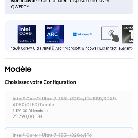
Bon à savoir :
Cet ordinateur dispose d'un clavier
QWERTY.
Intel® Core™ Ultra 7
Intel® Arc™
Microsoft Windows 11
Écran tactile
Garantie 1
Modèle
Choisissez votre Configuration
Intel® Core™ Ultra 7-155H/32Go/1To SSD/RTX™
4050/OLED/Tactile
1 129,00 DH/mois ou
25 790,00 DH
Intel® Core™ Ultra 7-155H/32Go/1To