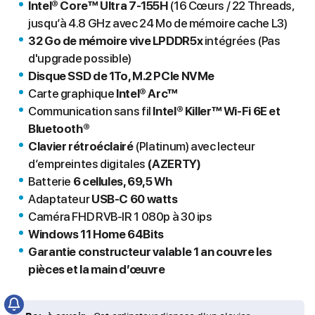
Intel® Core™ Ultra 7-155H
(16 Cœurs / 22 Threads,
jusqu‘à 4.8 GHz avec 24 Mo de mémoire cache L3)
32 Go de mémoire vive LPDDR5x
intégrées (Pas
d'upgrade possible)
Disque SSD de 1To, M.2 PCIe NVMe
Carte graphique
Intel® Arc™
Communication sans fil
Intel® Killer™ Wi-Fi 6E et
Bluetooth®
Clavier rétroéclairé
(Platinum) avec lecteur
d‘empreintes digitales
(AZERTY)
Batterie
6 cellules, 69,5 Wh
Adaptateur
USB-C 60 watts
Caméra FHD RVB-IR 1 080p à 30 ips
Windows 11 Home 64Bits
Garantie constructeur valable 1 an couvre les
pièces et la main d’œuvre