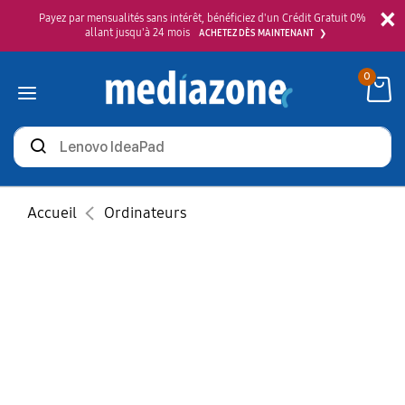
×
Payez par mensualités sans intérêt, bénéficiez d'un Crédit Gratuit 0%
allant jusqu'à 24 mois
ACHETEZ DÈS MAINTENANT
0
Rechercher
des
produits
Accueil
Ordinateurs