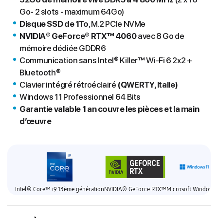
Go- 2 slots - maximum 64Go)
Disque SSD de 1To
, M.2 PCIe NVMe
NVIDIA® GeForce® RTX™ 4060
avec 8 Go de
mémoire dédiée GDDR6
Communication sans Intel® Killer™ Wi-Fi 6 2x2 +
Bluetooth®
Clavier intégré rétroéclairé
(QWERTY, Italie)
Windows 11 Professionnel 64 Bits
Garantie valable 1 an couvre les pièces et la main
d’œuvre
Intel® Core™ i9 13ème génération
NVIDIA® GeForce RTX™
Microsoft Windows 