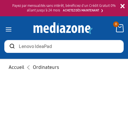
×
Payez par mensualités sans intérêt, bénéficiez d'un Crédit Gratuit 0%
allant jusqu'à 24 mois
ACHETEZ DÈS MAINTENANT
0
Rechercher
des
produits
Accueil
Ordinateurs