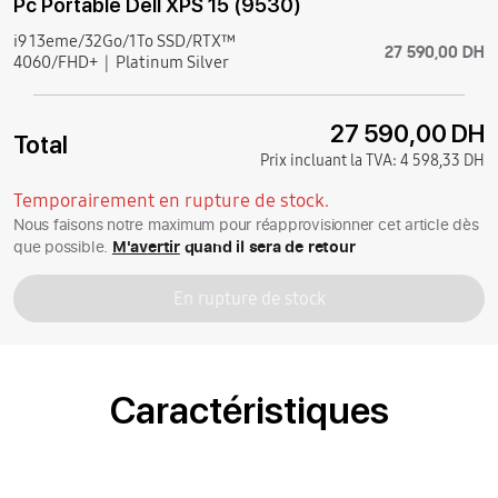
Pc Portable Dell XPS 15 (9530)
i9 13eme/32Go/1To SSD/RTX™
27 590,00 DH
4060/FHD+
Platinum Silver
27 590,00 DH
Total
Prix incluant la TVA:
4 598,33 DH
Temporairement en rupture de stock.
Nous faisons notre maximum pour réapprovisionner cet article dès
que possible.
M'avertir
quand il sera de retour
En rupture de stock
Caractéristiques