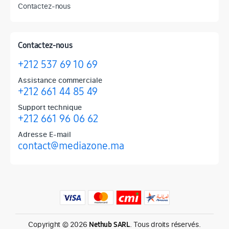
Contactez-nous
Contactez-nous
+212 537 69 10 69
Assistance commerciale
+212 661 44 85 49
Support technique
+212 661 96 06 62
Adresse E-mail
contact@mediazone.ma
Produits phares chez Mediazone
Retrouvez chez Mediazone les références incontournables : Apple, 
Copyright © 2026
. Tous droits réservés.
Nethub SARL