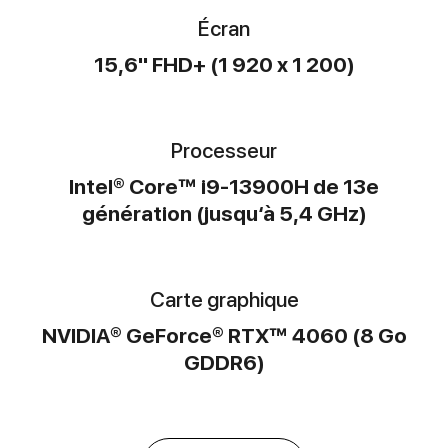
Écran
15,6" FHD+ (1 920 x 1 200)
Processeur
Intel® Core™ i9-13900H de 13e
génération (jusqu‘à 5,4 GHz)
Carte graphique
NVIDIA® GeForce® RTX™ 4060 (8 Go
GDDR6)