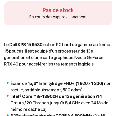
Pas de stock
En cours de réapprovisonement
Le
Dell XPS 15 9530
est un PC haut de gamme au format
15 pouces. Il est équipé d'un processeur de 13e
génération et d'une carte graphique Nvidia GeForce
RTX 40 pour accélérer les traitements logiciels.
Écran de
15,6" InfinityEdge FHD+ (1 920 x 1 200)
non
tactile, antiéblouissement, 500 cd/m²
Intel® Core™ i9-13900H de 13e génération
(14
Cœurs / 20 Threads, jusqu‘à 5,4 GHz avec 24 Mo de
mémoire cache L3)
32Go de mémoire vive DDR5 à 4 800 MHz
(2 x 16