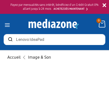
×
Payez par mensualités sans intérêt, bénéficiez d'un Crédit Gratuit 0%
allant jusqu'à 24 mois
ACHETEZ DÈS MAINTENANT
0
Rechercher
des
produits
Accueil
Image & Son