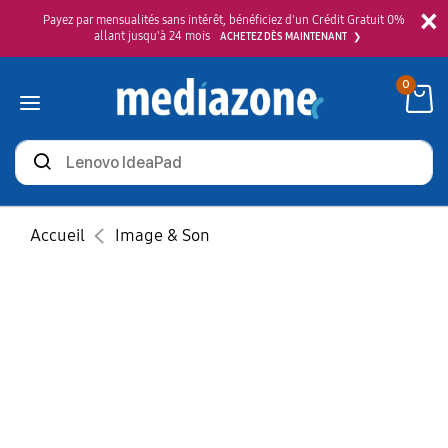
×
Payez par mensualités sans intérêt, bénéficiez d'un Crédit Gratuit 0%
allant jusqu'à 24 mois
ACHETEZ DÈS MAINTENANT
0
Rechercher
des
produits
Accueil
Image & Son