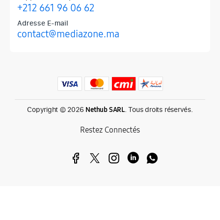
+212 661 96 06 62
Adresse E-mail
contact@mediazone.ma
Produits phares chez Mediazone
Retrouvez chez Mediazone les références incontournables : Apple, 
Copyright © 2026
. Tous droits réservés.
Nethub SARL
Restez Connectés