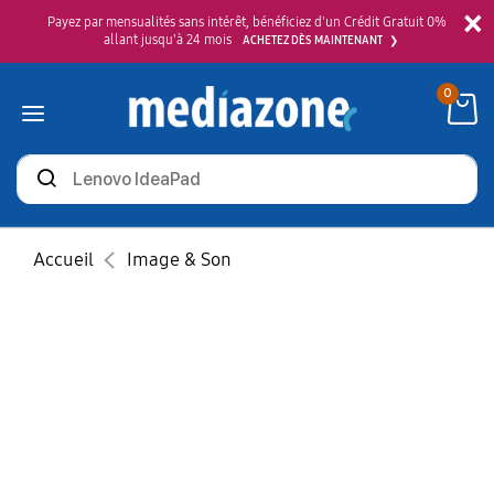
×
Payez par mensualités sans intérêt, bénéficiez d'un Crédit Gratuit 0%
allant jusqu'à 24 mois
ACHETEZ DÈS MAINTENANT
0
Rechercher
des
produits
Accueil
Image & Son