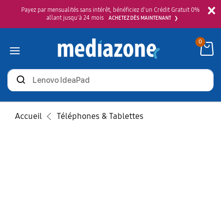
×
Payez par mensualités sans intérêt, bénéficiez d'un Crédit Gratuit 0%
allant jusqu'à 24 mois
ACHETEZ DÈS MAINTENANT
0
Rechercher
des
produits
Accueil
Téléphones & Tablettes