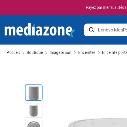
Payez par mensualités sa
Rechercher
des
produits
Accueil
Boutique
Image & Son
Enceintes
Enceinte port