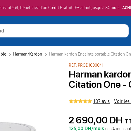
ns intérêt, bénéficiez d'un Crédit Gratuit 0% allant jusqu'à 24 mois
ACH
able
Harman/Kardon‎
Harman kardon Enceinte portable Citation One
RÉF: PROD10000/1
Harman kardon
Citation One - 
107 avis
Voir les
2 690,00 DH
T
125,00 DH/mois
en 24 mensual