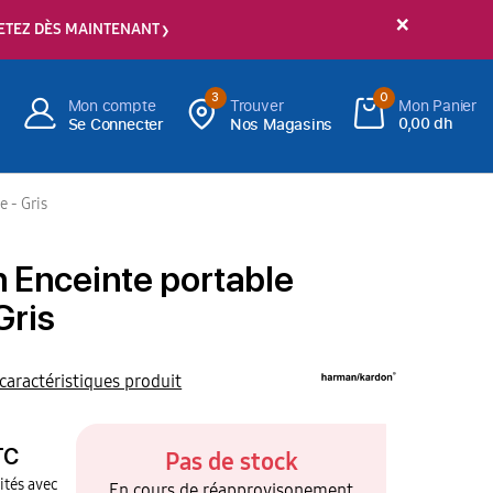
×
ETEZ DÈS MAINTENANT
3
0
Mon compte
Trouver
Mon Panier
0,00 dh
Se Connecter
Nos Magasins
 - Gris
 Enceinte portable
Gris
 caractéristiques produit
TC
Pas de stock
ités avec
En cours de réapprovisonement