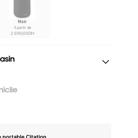
Noir
À partir de
2 690,00DH
asin
icile
 portable Citation