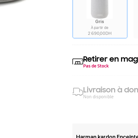
Gris
À partir de
2 690,00DH
Retirer en mag
Pas de Stock
Livraison à dom
Non disponible
Harman kardon Enceinte