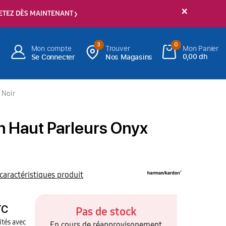
×
ETEZ DÈS MAINTENANT
3
0
Mon compte
Trouver
Mon Panier
0,00 dh
Se Connecter
Nos Magasins
 Noir
 Haut Parleurs Onyx
 caractéristiques produit
TC
Pas de stock
ités avec
En cours de réapprovisonement