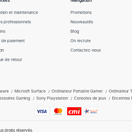
utiles
Navigation
tion et maintenance
Promotions
es professionnels
Nouveautés
ins
Blog
 de paiement
On recrute
son
Contactez-nous
que de retour
nware
Microsft Surface
Ordinateur Portable Gamer
Ordinateur 
s : Apple, Dell, hp, Lenovo, Microsoft, ordinateurs portables, acces
/
/
/
essoires Gaming
Sony Playstation
Consoles de jeux
Enceintes 
/
/
/
us droits réservés.