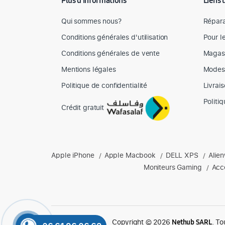
Plus d'informations
Liens 
Qui sommes nous?
Répara
Conditions générales d'utilisation
Pour l
Conditions générales de vente
Magas
Mentions légales
Modes
Politique de confidentialité
Livrai
Politi
Crédit gratuit
Produits phares chez Mediazone
Apple iPhone
Apple Macbook
DELL XPS
Alie
Retrouvez chez Mediazone les références incontournable
/
/
/
Moniteurs Gaming
Acc
/
Copyright © 2026
. To
Nethub SARL