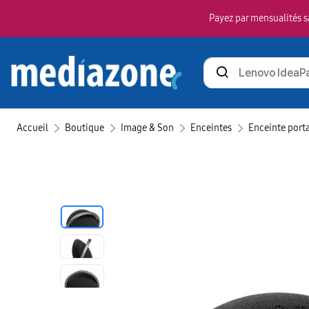
Payez par mensualités sa
Rechercher
des
produits
Accueil
Boutique
Image & Son
Enceintes
Enceinte port