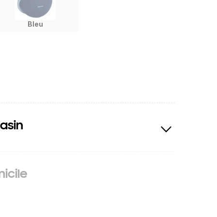
Bleu
asin
icile