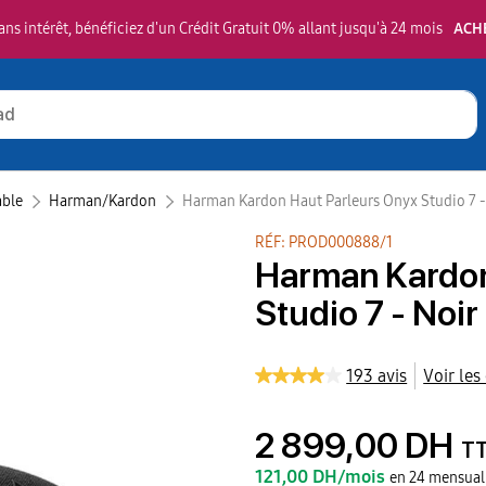
ns intérêt, bénéficiez d'un Crédit Gratuit 0% allant jusqu'à 24 mois
ACH
able
Harman/Kardon‎
Harman Kardon Haut Parleurs Onyx Studio 7 -
RÉF: PROD000888/1
Harman Kardon
Studio 7 - Noir
193 avis
Voir les
2 899,00 DH
T
121,00 DH/mois
en 24 mensual