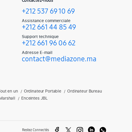
Contactez-nous
+212 537 69 10 69
Assistance commerciale
+212 661 44 85 49
Support technique
+212 661 96 06 62
Adresse E-mail
contact@mediazone.ma
Tout en un
Ordinateur Portable
Ordinateur Bureau
soires gaming, enceintes et plus.
/
/
Marshall
Enceintes JBL
/
Restez Connectés