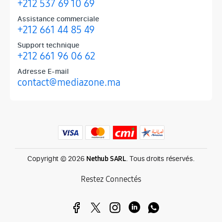
+212 537 69 10 69
Assistance commerciale
+212 661 44 85 49
Support technique
+212 661 96 06 62
Adresse E-mail
contact@mediazone.ma
Produits phares chez Mediazone
Retrouvez chez Mediazone les références incontournables : Apple, 
Copyright © 2026
. Tous droits réservés.
Nethub SARL
Restez Connectés