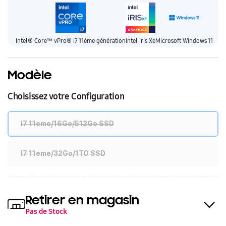
Intel® Core™ vPro® i7 11ème génération
intel iris Xe
Microsoft Windows 11
Modèle
Choisissez votre Configuration
I7 11eme/16Go/512Go SSD
I7 11eme/32Go/1TO SSD
Retirer en magasin
Pas de Stock