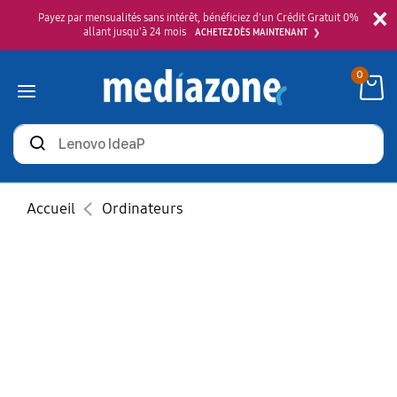
×
Payez par mensualités sans intérêt, bénéficiez d'un Crédit Gratuit 0%
allant jusqu'à 24 mois
ACHETEZ DÈS MAINTENANT
0
Rechercher
des
produits
Accueil
Ordinateurs