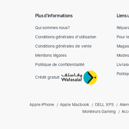
Détail des spécifications
Plus d'informations
Liens 
Qui sommes nous?
Répara
Conditions générales d'utilisation
Pour l
Conditions générales de vente
Magas
Mentions légales
Modes
Politique de confidentialité
Livrai
Politi
Crédit gratuit
Produits phares chez Mediazone
Apple iPhone
Apple Macbook
DELL XPS
Alie
Retrouvez chez Mediazone les références incontournable
/
/
/
Moniteurs Gaming
Acc
/