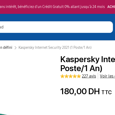
ns intérêt, bénéficiez d'un Crédit Gratuit 0% allant jusqu'à 24 mois
ACH
n défini‎
Kaspersky Internet Security 2021 (1 Poste/1 An)
Kaspersky Inte
Poste/1 An)
227 avis
Voir les
180,00 DH
TTC