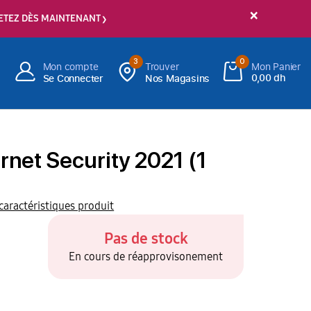
×
ETEZ DÈS MAINTENANT
3
0
Mon compte
Trouver
Mon Panier
0,00 dh
Se Connecter
Nos Magasins
rnet Security 2021 (1
 caractéristiques produit
Pas de stock
En cours de réapprovisonement