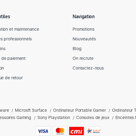
utiles
Navigation
tion et maintenance
Promotions
es professionnels
Nouveautés
ins
Blog
 de paiement
On recrute
son
Contactez-nous
que de retour
nware
Microsft Surface
Ordinateur Portable Gamer
Ordinateur 
s : Apple, Dell, hp, Lenovo, Microsoft, ordinateurs portables, acces
/
/
/
essoires Gaming
Sony Playstation
Consoles de jeux
Enceintes 
/
/
/