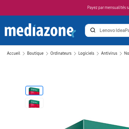
Payez par mensualités sa
Rechercher
des
produits
Accueil
Boutique
Ordinateurs
Logiciels
Antivirus
No