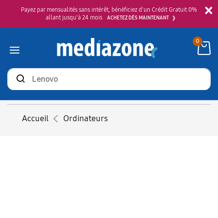
×
Payez par mensualités sans intérêt, bénéficiez d'un Crédit Gratuit 0%
allant jusqu'à 24 mois
ACHETEZ DÈS MAINTENANT
0
Rechercher
des
produits
Accueil
Ordinateurs