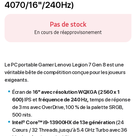
4070/16"/240Hz)
Pas de stock
En cours de réapprovisonement
Le PC portable Gamer Lenovo Legion 7 Gen 8 est une
véritable bête de compétition conçue pour les joueurs
exigeants.
Écran de 1
6" avec résolution WQXGA (2 560 x 1
600)
IPS et
fréquence de 240 Hz,
temps de réponse
de 3 ms avec OverDrive, 100 % de la palette SRGB,
500 nits.
Intel® Core™ i9-13900HX de 13e génération
(24
Cœurs / 32 Threads, jusqu'à 5.4 GHz Turbo avec 36