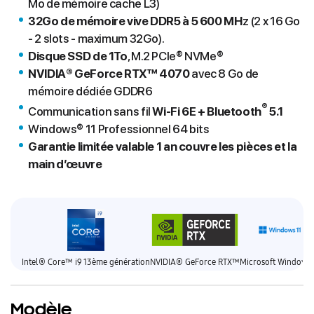
Mo de mémoire cache L3)
32Go de mémoire vive DDR5 à 5 600 MH
z (2 x 16 Go
- 2 slots - maximum 32Go).
Disque SSD de 1To
, M.2 PCIe® NVMe®
NVIDIA® GeForce RTX™ 4070
avec 8 Go de
mémoire dédiée GDDR6
®
Communication sans fil
Wi-Fi 6E + Bluetooth
5.1
Windows® 11 Professionnel 64 bits
Garantie limitée valable 1 an couvre les pièces et la
main d’œuvre
Intel® Core™ i9 13ème génération
NVIDIA® GeForce RTX™
Microsoft Windows 
Modèle