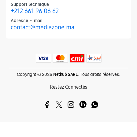
Support technique
+212 661 96 06 62
Adresse E-mail
contact@mediazone.ma
Produits phares chez Mediazone
Retrouvez chez Mediazone les références incontournables : Apple, 
Copyright © 2026
. Tous droits réservés.
Nethub SARL
Restez Connectés