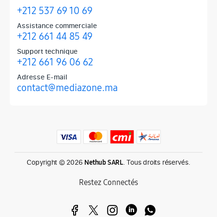
+212 537 69 10 69
Assistance commerciale
+212 661 44 85 49
Support technique
+212 661 96 06 62
Adresse E-mail
contact@mediazone.ma
Produits phares chez Mediazone
Retrouvez chez Mediazone les références incontournables : Apple, 
Copyright © 2026
. Tous droits réservés.
Nethub SARL
Restez Connectés