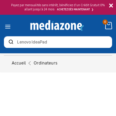
×
Payez par mensualités sans intérêt, bénéficiez d'un Crédit Gratuit 0%
allant jusqu'à 24 mois
ACHETEZ DÈS MAINTENANT
0
Rechercher
des
produits
Accueil
Ordinateurs