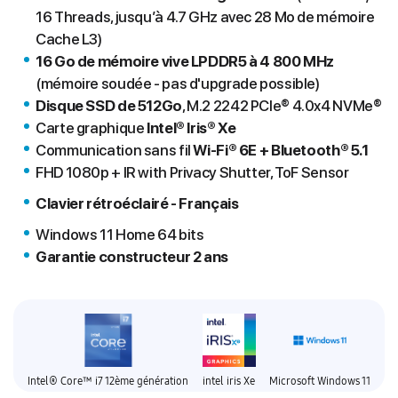
16 Threads, jusqu’à 4.7 GHz avec 28 Mo de mémoire
Cache L3)
16 Go de mémoire vive LPDDR5 à 4 800 MHz
(mémoire soudée - pas d'upgrade possible)
Disque SSD de 512Go
, M.2 2242 PCIe® 4.0x4 NVMe®
Carte graphique
Intel® Iris® Xe
Communication sans fil
Wi-Fi® 6E + Bluetooth® 5.1
FHD 1080p + IR with Privacy Shutter, ToF Sensor
Clavier
rétroéclairé - Français
Windows 11 Home 64 bits
Garantie constructeur 2 ans
Intel® Core™ i7 12ème génération
intel iris Xe
Microsoft Windows 11