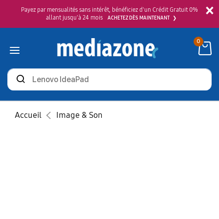
×
Payez par mensualités sans intérêt, bénéficiez d'un Crédit Gratuit 0%
allant jusqu'à 24 mois
ACHETEZ DÈS MAINTENANT
0
Rechercher
des
produits
Accueil
Image & Son