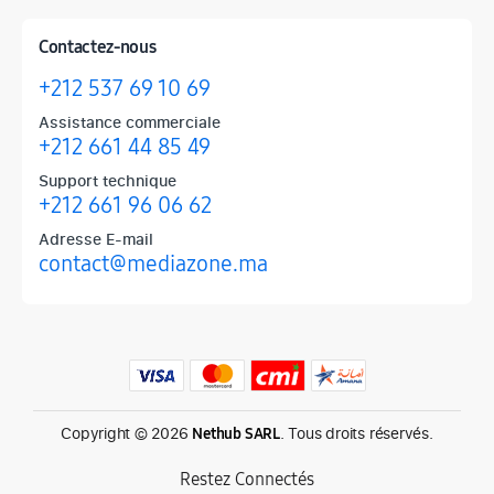
Contactez-nous
+212 537 69 10 69
Assistance commerciale
+212 661 44 85 49
Support technique
+212 661 96 06 62
Adresse E-mail
contact@mediazone.ma
Produits phares chez Mediazone
Retrouvez chez Mediazone les références incontournables : Apple, 
Copyright © 2026
. Tous droits réservés.
Nethub SARL
Restez Connectés