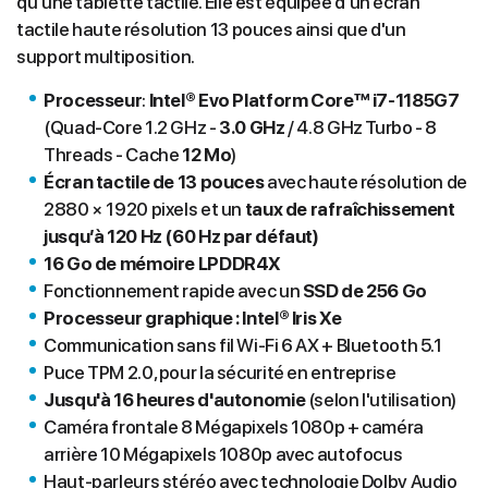
qu'une tablette tactile. Elle est équipée d'un écran
tactile haute résolution 13 pouces ainsi que d'un
support multiposition.
Processeur
:
Intel® Evo Platform Core™
i7-1185G7
(Quad-Core 1.2 GHz -
3.0 GHz
/ 4.8 GHz Turbo - 8
Threads - Cache
12 Mo
)
Écran
tactile de 13 pouces
avec haute résolution de
2880 × 1920 pixels et un
taux de rafraîchissement
jusqu’à 120 Hz (60 Hz par défaut)
16 Go de mémoire LPDDR4X
Fonctionnement rapide avec un
SSD de 256 Go
Processeur graphique : Intel® Iris Xe
Communication sans fil Wi-Fi 6 AX + Bluetooth 5.1
Puce TPM 2.0, pour la sécurité en entreprise
Jusqu'à 16 heures d'autonomie
(selon l'utilisation)
Caméra frontale 8 Mégapixels 1080p + caméra
arrière 10 Mégapixels 1080p avec autofocus
Haut-parleurs stéréo avec technologie Dolby Audio