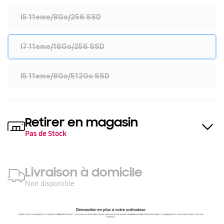
I5 11eme/8Go/256 SSD
I7 11eme/16Go/256 SSD
I5 11eme/8Go/512Go SSD
Retirer en magasin
Pas de Stock
Livraison à domicile
Non disponible