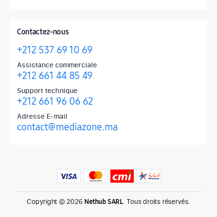
Contactez-nous
+212 537 69 10 69
Assistance commerciale
+212 661 44 85 49
Support technique
+212 661 96 06 62
Adresse E-mail
contact@mediazone.ma
Produits phares chez Mediazone
Retrouvez chez Mediazone les références incontournables : Apple, 
Copyright © 2026
. Tous droits réservés.
Nethub SARL