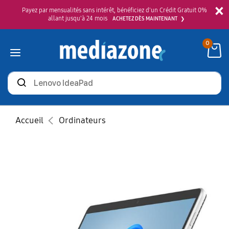
×
Payez par mensualités sans intérêt, bénéficiez d'un Crédit Gratuit 0%
allant jusqu'à 24 mois
ACHETEZ DÈS MAINTENANT
0
Rechercher
des
produits
Accueil
Ordinateurs