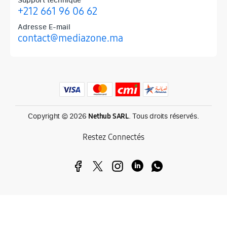
+212 661 96 06 62
Adresse E-mail
contact@mediazone.ma
Produits phares chez Mediazone
Retrouvez chez Mediazone les références incontournables : Apple, 
Copyright © 2026
. Tous droits réservés.
Nethub SARL
Restez Connectés