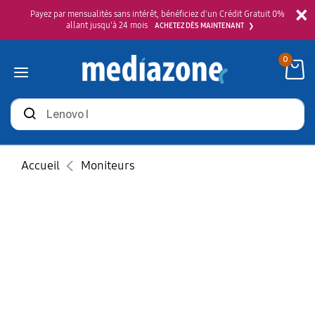
×
Payez par mensualités sans intérêt, bénéficiez d'un Crédit Gratuit 0%
allant jusqu'à 24 mois
ACHETEZ DÈS MAINTENANT
0
Rechercher
des
produits
Accueil
Moniteurs