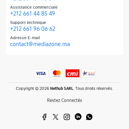
Assistance commerciale
+212 661 44 85 49
Support technique
+212 661 96 06 62
Adresse E-mail
contact@mediazone.ma
Produits phares chez Mediazone
Retrouvez chez Mediazone les références incontournables : Apple, 
Copyright © 2026
. Tous droits réservés.
Nethub SARL
Restez Connectés