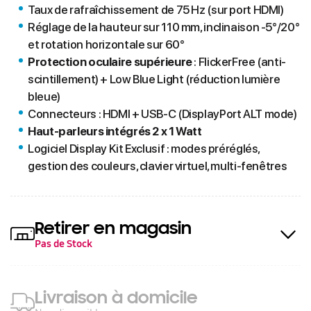
Taux de rafraîchissement de 75 Hz (sur port HDMI)
Réglage de la hauteur sur 110 mm, inclinaison -5°/20°
et rotation horizontale sur 60°
Protection oculaire supérieure
: FlickerFree (anti-
scintillement) + Low Blue Light (réduction lumière
bleue)
Connecteurs : HDMI + USB-C (DisplayPort ALT mode)
Haut-parleurs intégrés 2 x 1 Watt
Logiciel Display Kit Exclusif : modes préréglés,
gestion des couleurs, clavier virtuel, multi-fenêtres
Retirer en magasin
Pas de Stock
Livraison à domicile