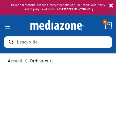
×
Payez par mensualités sans intérêt, bénéficiez d'un Crédit Gratuit 0%
allant jusqu'à 24 mois
ACHETEZ DÈS MAINTENANT
0
Rechercher
des
produits
Accueil
Ordinateurs