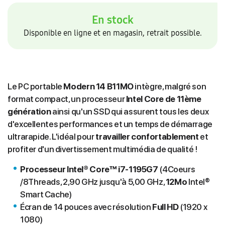
En stock
Disponible en ligne et en magasin, retrait possible.
Le PC portable
Modern 14 B11MO
intègre, malgré son
format compact, un processeur
Intel Core de 11ème
génération
ainsi qu'un SSD qui assurent tous les deux
d'excellentes performances et un temps de démarrage
ultrarapide. L'idéal pour
travailler confortablement
et
profiter d'un divertissement multimédia de qualité !
Processeur Intel® Core™ i7-1195G7
(4Coeurs
/8Threads, 2,90 GHz jusqu'à 5,00 GHz,
12Mo
Intel®
Smart Cache)
Écran de 14 pouces avec résolution
Full HD
(1920 x
1080)