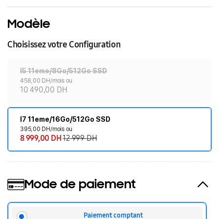
Modèle
Choisissez votre Configuration
I5 11eme/8Go/512Go SSD
458,00 DH/mois ou
10 490,00 DH
I7 11eme/16Go/512Go SSD
395,00 DH/mois ou
8 999,00 DH
12 999 DH
Mode de paiement
Paiement comptant