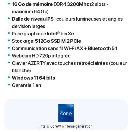
16 Go de mémoire
DDR4
3200Mhz
(2 slots -
maximum 64 Go)
Dalle de niveau IPS
: couleurs lumineuses et angles
de vision larges
Puce graphique
Intel® Iris Xe
Stockage:
512Go
SSD M.2 PCIe
Communication sans fil
Wi-Fi AX
+
Bluetooth 5.1
Webcam HD 720p intégrée
Clavier AZERTY avec touches rétroéclairées (couleur
blanche)
Windows 11 64 bits
Garantie 1 an
Intel® Core™ i7 11ème génération