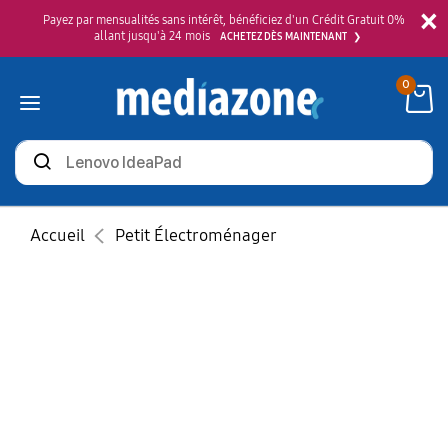
×
Payez par mensualités sans intérêt, bénéficiez d'un Crédit Gratuit 0%
allant jusqu'à 24 mois
ACHETEZ DÈS MAINTENANT
0
Rechercher
des
produits
Accueil
Petit Électroménager