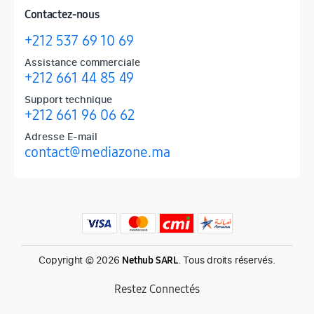
Contactez-nous
+212 537 69 10 69
Assistance commerciale
+212 661 44 85 49
Support technique
+212 661 96 06 62
Adresse E-mail
contact@mediazone.ma
Produits phares chez Mediazone
Retrouvez chez Mediazone les références incontournables : Apple, 
Copyright © 2026
. Tous droits réservés.
Nethub SARL
Restez Connectés