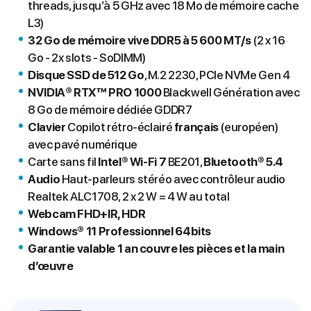
threads, jusqu’à 5 GHz avec 18 Mo de mémoire cache
L3)
32 Go de mémoire vive DDR5 à 5 600 MT/s
(2 x 16
Go - 2x slots - SoDIMM)
Disque SSD de 512 Go
, M.2 2230, PCIe NVMe Gen 4
NVIDIA® RTX™ PRO 1000
Blackwell Génération avec
8 Go de mémoire dédiée GDDR7
Clavier
Copilot rétro-éclairé
français
(européen)
avec pavé numérique
Carte sans fil
Intel® Wi-Fi 7
BE201,
Bluetooth® 5.4
Audio
Haut-parleurs stéréo avec contrôleur audio
Realtek ALC1708, 2 x 2 W = 4 W au total
Webcam FHD+IR, HDR
Windows® 11 Professionnel 64bits
Garantie valable 1 an couvre les pièces et la main
d’œuvre