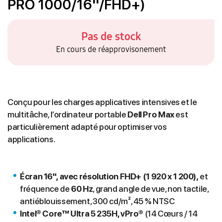
PRO 1000/16''/FHD+)
Pas de stock
En cours de réapprovisonement
Conçu pour les charges applicatives intensives et le
multitâche, l’ordinateur portable
Dell Pro Max
est
particulièrement adapté pour optimiser vos
applications.
Écran 16'', avec résolution FHD+ (1 920 x 1 200),
et
fréquence de
60 Hz
, grand angle de vue, non tactile,
antiéblouissement, 300 cd/m², 45 % NTSC
Intel® Core™ Ultra 5 235H, vPro®
(14 Cœurs / 14