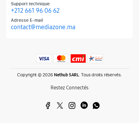
Support technique
+212 661 96 06 62
Adresse E-mail
contact@mediazone.ma
Produits phares chez Mediazone
Retrouvez chez Mediazone les références incontournables : Apple, 
Copyright © 2026
. Tous droits réservés.
Nethub SARL
Restez Connectés