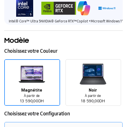
Intel® Core™ Ultra 5
NVIDIA® GeForce RTX™
Copilot +
Microsoft Windows 11
Ga
Modèle
Choisissez votre Couleur
Magnétite
Noir
À partir de
À partir de
13 590,00DH
18 590,00DH
Choisissez votre Configuration