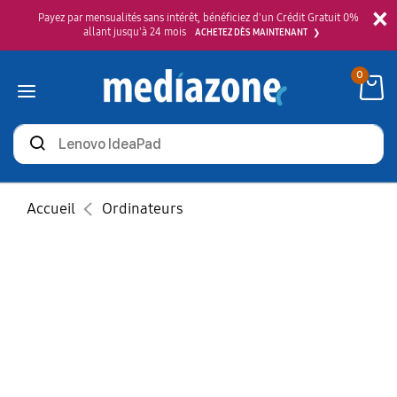
×
Payez par mensualités sans intérêt, bénéficiez d'un Crédit Gratuit 0%
allant jusqu'à 24 mois
ACHETEZ DÈS MAINTENANT
0
Rechercher
des
produits
Accueil
Ordinateurs